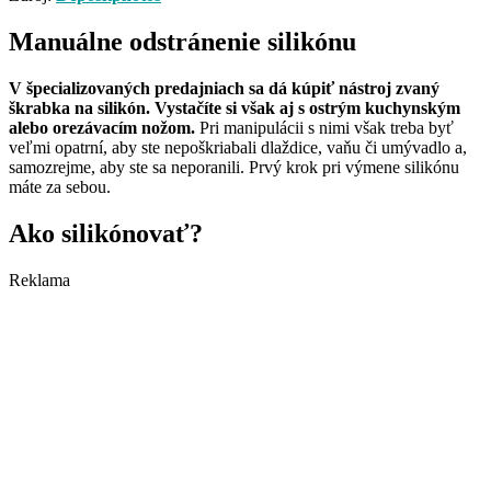
Manuálne odstránenie silikónu
V špecializovaných predajniach sa dá kúpiť nástroj zvaný
škrabka na silikón. Vystačíte si však aj s ostrým kuchynským
alebo orezávacím nožom.
Pri manipulácii s nimi však treba byť
veľmi opatrní, aby ste nepoškriabali dlaždice, vaňu či umývadlo a,
samozrejme, aby ste sa neporanili. Prvý krok pri výmene silikónu
máte za sebou.
Ako silikónovať?
Reklama