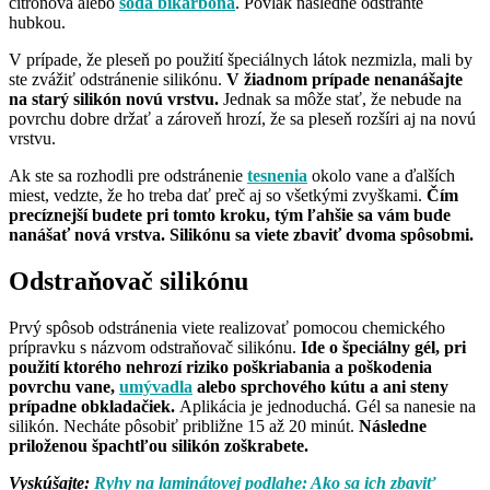
citrónová alebo
sóda bikarbóna
. Povlak následne odstráňte
hubkou.
V prípade, že pleseň po použití špeciálnych látok nezmizla, mali by
ste zvážiť odstránenie silikónu.
V žiadnom prípade nenanášajte
na starý silikón novú vrstvu.
Jednak sa môže stať, že nebude na
povrchu dobre držať a zároveň hrozí, že sa pleseň rozšíri aj na novú
vrstvu.
Ak ste sa rozhodli pre odstránenie
tesnenia
okolo vane a ďalších
miest, vedzte, že ho treba dať preč aj so všetkými zvyškami.
Čím
precíznejší budete pri tomto kroku, tým ľahšie sa vám bude
nanášať nová vrstva. Silikónu sa viete zbaviť dvoma spôsobmi.
Odstraňovač silikónu
Prvý spôsob odstránenia viete realizovať pomocou chemického
prípravku s názvom odstraňovač silikónu.
Ide o špeciálny gél, pri
použití ktorého nehrozí riziko poškriabania a poškodenia
povrchu vane,
umývadla
alebo sprchového kútu a ani steny
prípadne obkladačiek.
Aplikácia je jednoduchá. Gél sa nanesie na
silikón. Necháte pôsobiť približne 15 až 20 minút.
Následne
priloženou špachtľou silikón zoškrabete.
Vyskúšajte:
Ryhy na laminátovej podlahe: Ako sa ich zbaviť