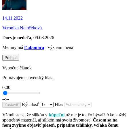
14.11.2022
Veronika Nemčeková
Dnes je
nedeľa
, 09.08.2026
Meniny má
Ľubomíra
- význam mena
Prehrať
Vypočuť článok
Pripravujem slovenský hlas...
0:00
--:--
Rýchlosť
Hlas
Zastaviť
Všimli ste si, že silikón v
kúpeľni
už nie je to, čo býval? Ako každý
spotrebný materiál, aj silikón má svoju životnosť.
Časom sa na
ňom zvykne objaviť pleseň, prípadne trhlinky, vďaka čomu