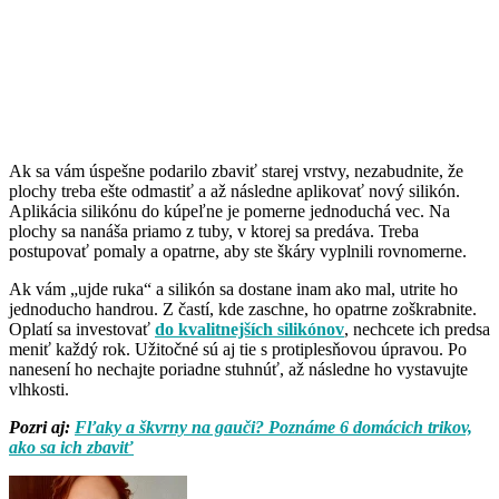
Ak sa vám úspešne podarilo zbaviť starej vrstvy, nezabudnite, že
plochy treba ešte odmastiť a až následne aplikovať nový silikón.
Aplikácia silikónu do kúpeľne je pomerne jednoduchá vec. Na
plochy sa nanáša priamo z tuby, v ktorej sa predáva. Treba
postupovať pomaly a opatrne, aby ste škáry vyplnili rovnomerne.
Ak vám „ujde ruka“ a silikón sa dostane inam ako mal, utrite ho
jednoducho handrou. Z častí, kde zaschne, ho opatrne zoškrabnite.
Oplatí sa investovať
do kvalitnejších silikónov
, nechcete ich predsa
meniť každý rok. Užitočné sú aj tie s protiplesňovou úpravou. Po
nanesení ho nechajte poriadne stuhnúť, až následne ho vystavujte
vlhkosti.
Pozri aj:
Fľaky a škvrny na gauči? Poznáme 6 domácich trikov,
ako sa ich zbaviť