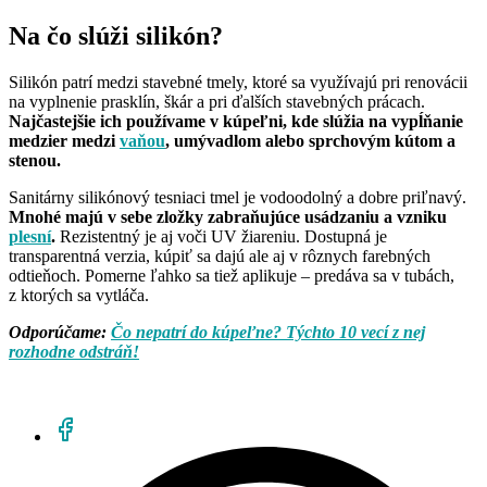
Na čo slúži silikón?
Silikón patrí medzi stavebné tmely, ktoré sa využívajú pri renovácii
na vyplnenie prasklín, škár a pri ďalších stavebných prácach.
Najčastejšie ich používame v kúpeľni, kde slúžia na vypĺňanie
medzier medzi
vaňou
, umývadlom alebo sprchovým kútom a
stenou.
Sanitárny silikónový tesniaci tmel je vodoodolný a dobre priľnavý.
Mnohé majú v sebe zložky zabraňujúce usádzaniu a vzniku
plesní
.
Rezistentný je aj voči UV žiareniu. Dostupná je
transparentná verzia, kúpiť sa dajú ale aj v rôznych farebných
odtieňoch. Pomerne ľahko sa tiež aplikuje – predáva sa v tubách,
z ktorých sa vytláča.
Odporúčame:
Čo nepatrí do kúpeľne? Týchto 10 vecí z nej
rozhodne odstráň!