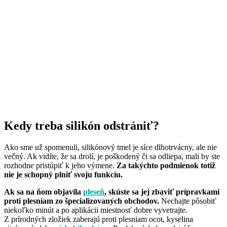
Kedy treba silikón odstrániť?
Ako sme už spomenuli, silikónový tmel je síce dlhotrvácny, ale nie
večný. Ak vidíte, že sa drolí, je poškodený či sa odliepa, mali by ste
rozhodne pristúpiť k jeho výmene.
Za takýchto podmienok totiž
nie je schopný plniť svoju funkciu.
Ak sa na ňom objavila
pleseň
, skúste sa jej zbaviť prípravkami
proti plesniam zo špecializovaných obchodov.
Nechajte pôsobiť
niekoľko minút a po aplikácii miestnosť dobre vyvetrajte.
Z prírodných zložiek zaberajú proti plesniam ocot, kyselina