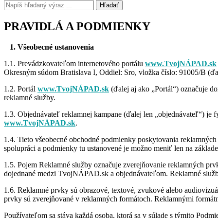
Hľadať
PRAVIDLÁ A PODMIENKY
1. Všeobecné ustanovenia
1.1. Prevádzkovateľom internetového portálu
www.TvojNÁPAD.sk
Okresným súdom Bratislava I, Oddiel: Sro, vložka číslo: 91005/B (ď
1.2. Portál
www.TvojNÁPAD.sk
(ďalej aj ako „Portál“) označuje 
reklamné služby.
1.3. Objednávateľ reklamnej kampane (ďalej len „objednávateľ“) je f
www.TvojNÁPAD.sk
.
1.4. Tieto všeobecné obchodné podmienky poskytovania reklamných s
spolupráci a podmienky tu ustanovené je možno meniť len na zákl
1.5. Pojem Reklamné služby označuje zverejňovanie reklamných prvk
dojednané medzi TvojNÁPAD.sk a objednávateľom. Reklamné služby
1.6. Reklamné prvky sú obrazové, textové, zvukové alebo audiovizuáln
prvky sú zverejňované v reklamných formátoch. Reklamnými formátmi 
Používateľom sa stáva každá osoba, ktorá sa v súlade s týmito Podmi