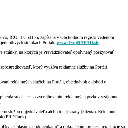
kovo, IČO: 47353155, zapísaná v Obchodnom registri vedenom
jednotlivých stránkach Portálu
www.TvojNÁPAD.sk
.
é stránky, na ktorých je Prevádzkovateľ oprávnený poskytovať
sprostredkovateľ, ktorý využíva reklamné služby na Portáli
vaní reklamných služieb na Portáli, objednávok a dohôd o
 plnenia súvisiace so zverejňovaním reklamných prvkov vzájomne
.
ebo službu objednávateľa alebo tretej strany (klienta). Reklamné
ok (PR článok).
 voľby „súhlasím s podmienkami“ a dokončením procesu registrácie sa