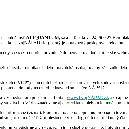
je spoločnosť
ALIQUANTUM, s.r.o.
, Tabakova 24, 900 27 Bernolá
alej ako „TvojNÁPAD.sk“), ktorý je oprávnený poskytovať reklamu na 
domény xxxxxx a od nich odvodené domény ako aj iné partnerské webov
yzická osoba podnikateľ alebo právnická osoba, priamy zákazník alebo 
lužieb („VOP“) sú neoddeliteľnou súčasťou všetkých zmlúv o poskyto
ade písomnej dohody medzi objednávateľom a TvojNÁPAD.sk.
ov v mediálnom priestore na Portáli
www.TvojNÁPAD.sk
ako aj iné
 sú v týchto VOP označované aj ako reklama alebo reklamná kampaň
e informácie (vizuál), ktoré priamo alebo nepriamo propagujú tovar al
sú aj reklamná súťaž, umiestnenie v katalógu firiem a reklamný člán
enkami zaregistruje a vo využívaní tejto služby pokračuje. Potvrdením