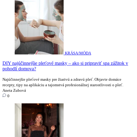
KRÁSA/MÓDA
DIY najúčinnejšie pleťové masky – ako si pripraviť spa zážitok v
pohodlí domova?
Najúčinnejšie pleťové masky pre žiarivú a zdravú pleť. Objavte domáce
recepty, tipy na aplikáciu a tajomstvá profesionálnej starostlivosti o pleť.
Aneta Zubová
0