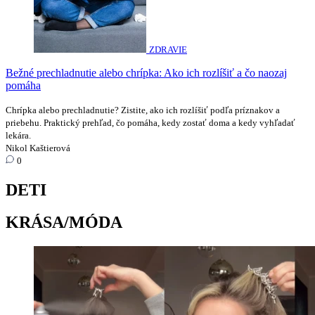
ZDRAVIE
Bežné prechladnutie alebo chrípka: Ako ich rozlíšiť a čo naozaj
pomáha
Chrípka alebo prechladnutie? Zistite, ako ich rozlíšiť podľa príznakov a
priebehu. Praktický prehľad, čo pomáha, kedy zostať doma a kedy vyhľadať
lekára.
Nikol Kaštierová
0
DETI
KRÁSA/MÓDA