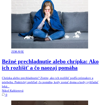
ZDRAVIE
Bežné prechladnutie alebo chrípka: Ako
ich rozlíšiť a čo naozaj pomáha
Chrípka alebo prechladnutie? Zistite, ako ich rozlíšiť podľa príznakov a
priebehu. Praktický prehľad, čo pomáha, kedy zostať doma a kedy vyhľadať
leká...
Nikol Kaštierová
0