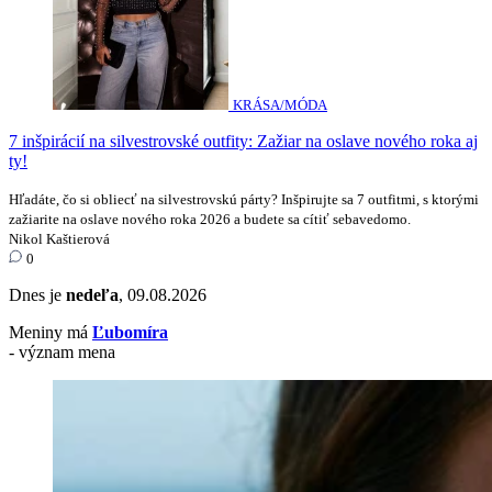
KRÁSA/MÓDA
7 inšpirácií na silvestrovské outfity: Zažiar na oslave nového roka aj
ty!
Hľadáte, čo si obliecť na silvestrovskú párty? Inšpirujte sa 7 outfitmi, s ktorými
zažiarite na oslave nového roka 2026 a budete sa cítiť sebavedomo.
Nikol Kaštierová
0
Dnes je
nedeľa
, 09.08.2026
Meniny má
Ľubomíra
- význam mena