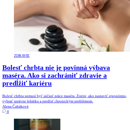
ZDRAVIE
Bolesť chrbta nie je povinná výbava
maséra. Ako si zachrániť zdravie a
predĺžiť kariéru
Bolesť chrbta nemusí byť súčasť práce maséra. Zistite, ako nastaviť ergonómiu,
vybrať správne lehátko a predísť chronickým problémom.
Alena Čabáková
0