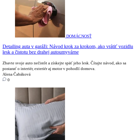
DOMÁCNOSŤ
Detailing auta v garáži: Návod krok za krokom, ako vrátiť vozidlu
lesk a čistotu bez drahej autoumyvárne
Zbavte svoje auto nečistôt a získejte späť jeho lesk. Čítajte návod, ako sa
postarať o interiér, exteriér aj motor v pohodlí domova.
Alena Čabáková
0