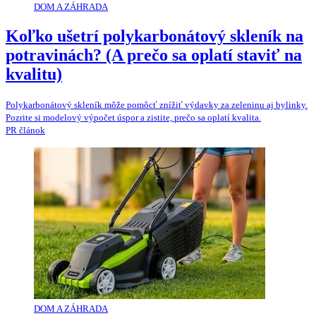
DOM A ZÁHRADA
Koľko ušetrí polykarbonátový skleník na
potravinách? (A prečo sa oplatí staviť na
kvalitu)
Polykarbonátový skleník môže pomôcť znížiť výdavky za zeleninu aj bylinky.
Pozrite si modelový výpočet úspor a zistite, prečo sa oplatí kvalita.
PR článok
DOM A ZÁHRADA