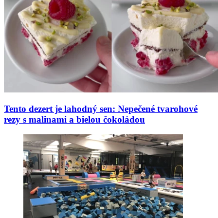
Tento dezert je lahodný sen: Nepečené tvarohové
rezy s malinami a bielou čokoládou