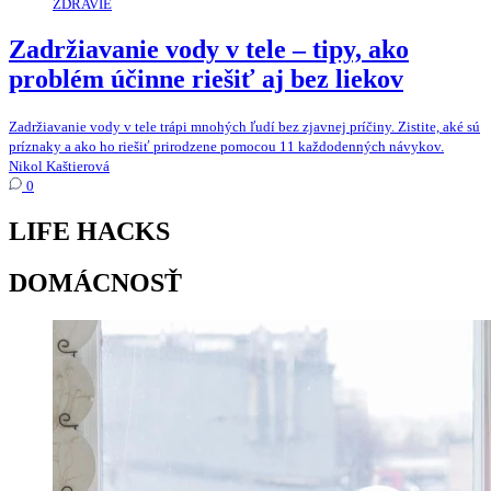
ZDRAVIE
Zadržiavanie vody v tele – tipy, ako
problém účinne riešiť aj bez liekov
Zadržiavanie vody v tele trápi mnohých ľudí bez zjavnej príčiny. Zistite, aké sú
príznaky a ako ho riešiť prirodzene pomocou 11 každodenných návykov.
Nikol Kaštierová
0
LIFE HACKS
DOMÁCNOSŤ