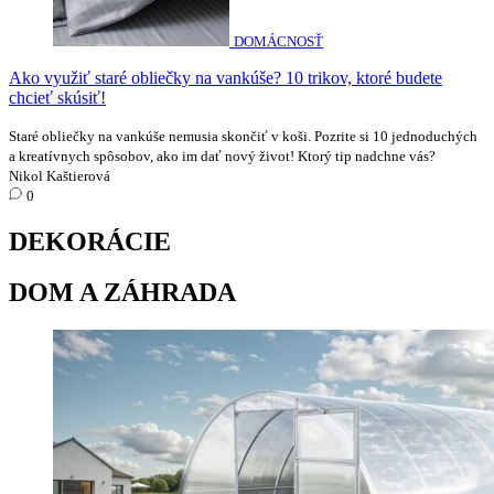
DOMÁCNOSŤ
Ako využiť staré obliečky na vankúše? 10 trikov, ktoré budete
chcieť skúsiť!
Staré obliečky na vankúše nemusia skončiť v koši. Pozrite si 10 jednoduchých
a kreatívnych spôsobov, ako im dať nový život! Ktorý tip nadchne vás?
Nikol Kaštierová
0
DEKORÁCIE
DOM A ZÁHRADA