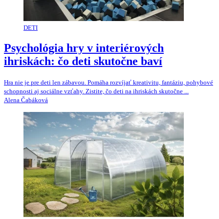
DETI
Psychológia hry v interiérových
ihriskách: čo deti skutočne baví
Hra nie je pre deti len zábavou. Pomáha rozvíjať kreativitu, fantáziu, pohybové
schopnosti aj sociálne vzťahy. Zistite, čo deti na ihriskách skutočne ...
Alena Čabáková