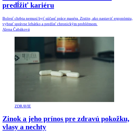
predĺžiť kariéru
Bolesť chrbta nemusí byť súčasť práce maséra. Zistite, ako nastaviť ergonómiu,
vybrať správne lehátko a predísť chronickým problémom.
Alena Čabáková
ZDRAVIE
Zinok a jeho prínos pre zdravú pokožku,
vlasy a nechty