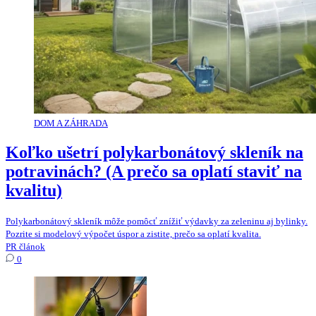
DOM A ZÁHRADA
Koľko ušetrí polykarbonátový skleník na
potravinách? (A prečo sa oplatí staviť na
kvalitu)
Polykarbonátový skleník môže pomôcť znížiť výdavky za zeleninu aj bylinky.
Pozrite si modelový výpočet úspor a zistite, prečo sa oplatí kvalita.
PR článok
0