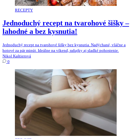
RECEPTY
Jednoduchý recept na tvarohové šišky –
lahodné a bez kysnutia!
Jednoduchý recept na tvarohové šišky bez kysnutia. Nadýchané, vláčne a
hotové za pár minút. Ideálne na víkend, raňajky aj sladké pohostenie.
Nikol Kaštierová
0