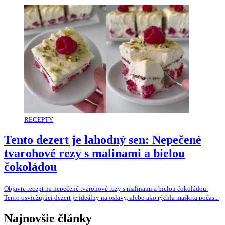
RECEPTY
Tento dezert je lahodný sen: Nepečené
tvarohové rezy s malinami a bielou
čokoládou
Objavte recept na nepečené tvarohové rezy s malinami a bielou čokoládou.
Tento osviežujúci dezert je ideálny na oslavy, alebo ako rýchla maškrta počas...
Najnovšie články