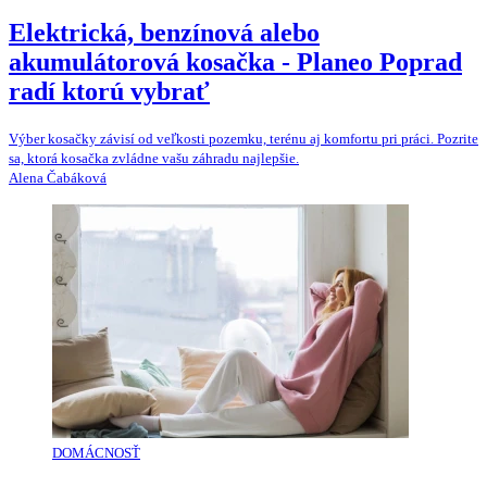
Elektrická, benzínová alebo
akumulátorová kosačka - Planeo Poprad
radí ktorú vybrať
Výber kosačky závisí od veľkosti pozemku, terénu aj komfortu pri práci. Pozrite
sa, ktorá kosačka zvládne vašu záhradu najlepšie.
Alena Čabáková
DOMÁCNOSŤ