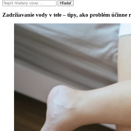
Hľadať
Zadržiavanie vody v tele – tipy, ako problém účinne ri