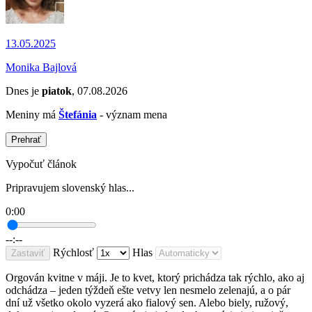
13.05.2025
Monika Bajlová
Dnes je
piatok
, 07.08.2026
Meniny má
Štefánia
- význam mena
Prehrať
Vypočuť článok
Pripravujem slovenský hlas...
0:00
--:--
Rýchlosť
Hlas
Zastaviť
Orgován kvitne v máji. Je to kvet, ktorý prichádza tak rýchlo, ako aj
odchádza – jeden týždeň ešte vetvy len nesmelo zelenajú, a o pár
dní už všetko okolo vyzerá ako fialový sen. Alebo biely, ružový,