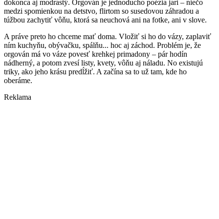
dokonca aj modrastý. Orgován je jednoducho poézia jari – niečo
medzi spomienkou na detstvo, flirtom so susedovou záhradou a
túžbou zachytiť vôňu, ktorá sa neuchová ani na fotke, ani v slove.
A práve preto ho chceme mať doma. Vložiť si ho do vázy, zaplaviť
ním kuchyňu, obývačku, spálňu... hoc aj záchod. Problém je, že
orgován má vo váze povesť krehkej primadony – pár hodín
nádherný, a potom zvesí listy, kvety, vôňu aj náladu. No existujú
triky, ako jeho krásu predĺžiť. A začína sa to už tam, kde ho
oberáme.
Reklama