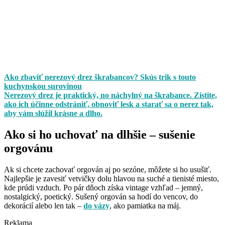
Ako zbaviť nerezový drez škrabancov? Skús trik s touto
kuchynskou surovinou
Nerezový drez je praktický, no náchylný na škrabance. Zistite,
ako ich účinne odstrániť, obnoviť lesk a starať sa o nerez tak,
aby vám slúžil krásne a dlho.
Ako si ho uchovať na dlhšie – sušenie
orgovánu
Ak si chcete zachovať orgován aj po sezóne, môžete si ho usušiť.
Najlepšie je zavesiť vetvičky dolu hlavou na suché a tienisté miesto,
kde prúdi vzduch. Po pár dňoch získa vintage vzhľad – jemný,
nostalgický, poetický. Sušený orgován sa hodí do vencov, do
dekorácií alebo len tak –
do vázy
, ako pamiatka na máj.
Reklama