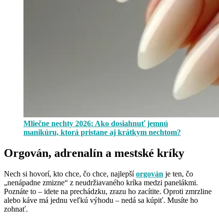
Mliečne nechty 2026: Ako dosiahnuť jemnú
manikúru, ktorá pristane aj krátkym nechtom?
Orgován, adrenalín a mestské kríky
Nech si hovorí, kto chce, čo chce, najlepší
orgován
je ten, čo
„nenápadne zmizne“ z neudržiavaného kríka medzi panelákmi.
Poznáte to – idete na prechádzku, zrazu ho zacítite. Oproti zmrzline
alebo káve má jednu veľkú výhodu – nedá sa kúpiť. Musíte ho
zohnať.