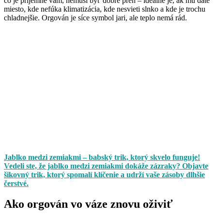
čo je príjemné vám, nemusí byť dobré preň – ideálne je, ak mu dáte
miesto, kde nefúka klimatizácia, kde nesvieti slnko a kde je trochu
chladnejšie. Orgován je síce symbol jari, ale teplo nemá rád.
Jablko medzi zemiakmi – babský trik, ktorý skvelo funguje!
Vedeli ste, že jablko medzi zemiakmi dokáže zázraky? Objavte
šikovný trik, ktorý spomalí klíčenie a udrží vaše zásoby dlhšie
čerstvé.
Ako orgován vo váze znovu oživiť