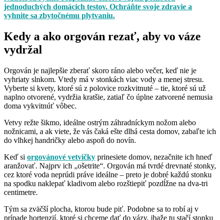
jednoduchých domácich testov. Ochráňte svoje zdravie a
vyhnite sa zbytočnému plytvaniu.
Kedy a ako orgován rezať, aby vo váze
vydržal
Orgován je najlepšie zberať skoro ráno alebo večer, keď nie je
vyhriaty slnkom. Vtedy má v stonkách viac vody a menej stresu.
Vyberte si kvety, ktoré sú z polovice rozkvitnuté – tie, ktoré sú už
naplno otvorené, vydržia kratšie, zatiaľ čo úplne zatvorené nemusia
doma vykvitnúť vôbec.
Vetvy režte šikmo, ideálne ostrým záhradníckym nožom alebo
nožnicami, a ak viete, že vás čaká ešte dlhá cesta domov, zabaľte ich
do vlhkej handričky alebo aspoň do novín.
Keď si
orgovánové vetvičky
prinesiete domov, nezačnite ich hneď
aranžovať. Najprv ich „ošetrite“. Orgován má tvrdé drevnaté stonky,
cez ktoré voda neprúdi práve ideálne – preto je dobré každú stonku
na spodku naklepať kladivom alebo rozštiepiť pozdĺžne na dva-tri
centimetre.
Tým sa zväčší plocha, ktorou bude piť. Podobne sa to robí aj v
prípade hortenzií, ktoré si chceme dať do vázy, ibaže tu stačí stonku