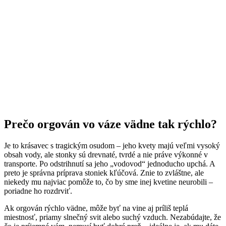
Prečo orgován vo váze vädne tak rýchlo?
Je to krásavec s tragickým osudom – jeho kvety majú veľmi vysoký
obsah vody, ale stonky sú drevnaté, tvrdé a nie práve výkonné v
transporte. Po odstrihnutí sa jeho „vodovod“ jednoducho upchá. A
preto je správna príprava stoniek kľúčová. Znie to zvláštne, ale
niekedy mu najviac pomôže to, čo by sme inej kvetine neurobili –
poriadne ho rozdrviť.
Ak orgován rýchlo vädne, môže byť na vine aj príliš teplá
miestnosť, priamy slnečný svit alebo suchý vzduch. Nezabúdajte, že