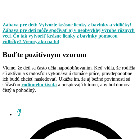
Zábava pre deti: Vytvorte krásne lienky z bavlnky a vidličky!
Zábava pre deti môže spočívať aj v neobvyklej výrobe rôznych
vecí. Čo tak vytvoriť krásne lienky z bavlnky pomocou
vidličky? Vieme, ako na to!
Buďte pozitívnym vzorom
Vieme, že deti sa často učia napodobňovaním. Keď vidia, že rodičia
sú aktívni a s radosťou vykonávajú domáce práce, pravdepodobne
ich budú chcieť nasledovať. Ukážte im, že aj bežné povinnosti sú
súčasťou
rodinného života
a prispievajú k tomu, aby bol domov
čistý a pohodlný.