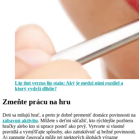
Lip tint verzus lip stain: Aký je medzi nimi rozdiel a
ktorý vydrží dlhšie?
Zmeňte prácu na hru
Deti sa milujú hrať, a preto je dobré premeniť domáce povinnosti na
zábavnú aktivitu
. Môžete s deťmi súťažiť, kto rýchlejšie pozbiera
hračky alebo kto si uprace posteľ ako prvý. Vytvorte si vlastné
pravidlá a vymýšľajte spôsoby, ako zatraktívniť aj bežné povinnosti.
Aj zapnutie časovača môže pri niektorých úlohách výrazne