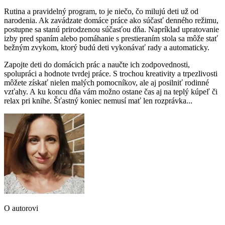
Rutina a pravidelný program, to je niečo, čo milujú deti už od
narodenia. Ak zavádzate domáce práce ako súčasť denného režimu,
postupne sa stanú prirodzenou súčasťou dňa. Napríklad upratovanie
izby pred spaním alebo pomáhanie s prestieraním stola sa môže stať
bežným zvykom, ktorý budú deti vykonávať rady a automaticky.
Zapojte deti do domácich prác a naučte ich zodpovednosti,
spolupráci a hodnote tvrdej práce. S trochou kreativity a trpezlivosti
môžete získať nielen malých pomocníkov, ale aj posilniť rodinné
vzťahy. A ku koncu dňa vám možno ostane čas aj na teplý kúpeľ či
relax pri knihe. Šťastný koniec nemusí mať len rozprávka...
O autorovi