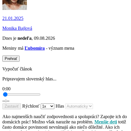
21.01.2025
Monika Bajlová
Dnes je
nedeľa
, 09.08.2026
Meniny má
Ľubomíra
- význam mena
Prehrať
Vypočuť článok
Pripravujem slovenský hlas...
0:00
--:--
Rýchlosť
Hlas
Zastaviť
Ako najmenších naučiť zodpovednosti a spolupráci? Zapojte ich do
domácich prác! Možno však narazíte na problém.
Menšie deti
totiž
často domáce povinnosti nevnímajú ako niečo dôležité. Ako ich