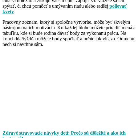
cítia sa dôležito a získajú väčšiu chuť zapojiť sa. Môžete sa ich
spýtať, či chcú pomôcť s umývaním riadu alebo radšej
polievať
kvety
.
Pracovný zoznam, ktorý si spoločne vytvoríte, môže byť skvelým
nástrojom na ich motiváciu. Ku každej úlohe môžete priradiť mená a
tabuľku, kde si bude rodina dávať body za vykonanú prácu. Na
konci dňa/týždňa môžete body spočítať a určíte tak víťaza. Odmenu
nech si navrhne sám.
Zdravé stravovacie návyky detí: Prečo sú dôležité a ako ich