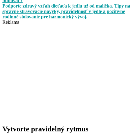
budovať?
Podporte zdravý vzťah dieťaťa k jedlu už od malička. Tipy na
správne stravovacie návyky, pravidelnosť v jedle a pozitívne
rodinné stolovanie pre harmonický vývoj.
Reklama
Vytvorte pravidelný rytmus