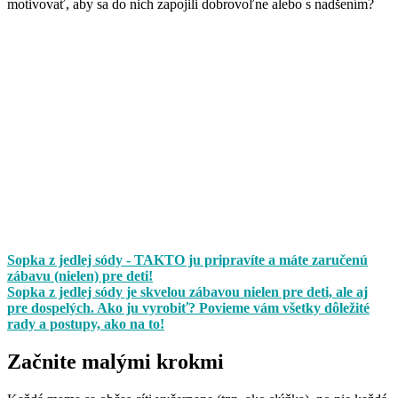
motivovať, aby sa do nich zapojili dobrovoľne alebo s nadšením?
Sopka z jedlej sódy - TAKTO ju pripravíte a máte zaručenú
zábavu (nielen) pre deti!
Sopka z jedlej sódy je skvelou zábavou nielen pre deti, ale aj
pre dospelých. Ako ju vyrobiť? Povieme vám všetky dôležité
rady a postupy, ako na to!
Začnite malými krokmi