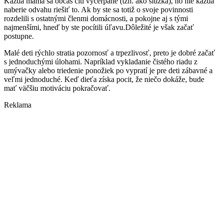
Každá mama sa občas cíti vyčerpane (tzn. ako slúžka), no nie každá
naberie odvahu riešiť to. Ak by ste sa totiž o svoje povinnosti
rozdelili s ostatnými členmi domácnosti, a pokojne aj s tými
najmenšími, hneď by ste pocítili úľavu.Dôležité je však začať
postupne.
Malé deti rýchlo stratia pozornosť a trpezlivosť, preto je dobré začať
s jednoduchými úlohami. Napríklad vykladanie čistého riadu z
umývačky alebo triedenie ponožiek po vypratí je pre deti zábavné a
veľmi jednoduché. Keď dieťa získa pocit, že niečo dokáže, bude
mať väčšiu motiváciu pokračovať.
Reklama