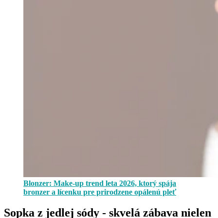
Blonzer: Make-up trend leta 2026, ktorý spája
bronzer a lícenku pre prirodzene opálenú pleť
Sopka z jedlej sódy - skvelá zábava nielen