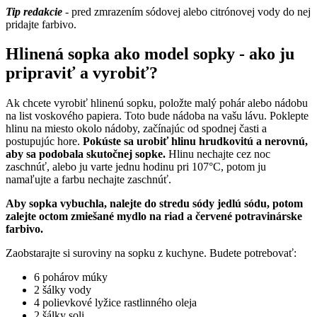
Tip redakcie
- pred zmrazením sódovej alebo citrónovej vody do nej
pridajte farbivo.
Hlinená sopka ako model sopky - ako ju
pripraviť a vyrobiť?
Ak chcete vyrobiť hlinenú sopku, položte malý pohár alebo nádobu
na list voskového papiera. Toto bude nádoba na vašu lávu. Poklepte
hlinu na miesto okolo nádoby, začínajúc od spodnej časti a
postupujúc hore.
Pokúste sa urobiť hlinu hrudkovitú a nerovnú,
aby sa podobala skutočnej sopke.
Hlinu nechajte cez noc
zaschnúť, alebo ju varte jednu hodinu pri 107°C, potom ju
namaľujte a farbu nechajte zaschnúť.
Aby sopka vybuchla, nalejte do stredu sódy jedlú sódu, potom
zalejte octom zmiešané mydlo na riad a červené potravinárske
farbivo.
Zaobstarajte si suroviny na sopku z kuchyne. Budete potrebovať:
6 pohárov múky
2 šálky vody
4 polievkové lyžice rastlinného oleja
2 šálky soli