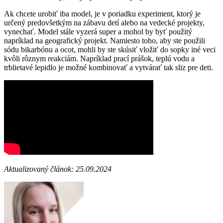
Ak chcete urobiť iba model, je v poriadku experiment, ktorý je
určený predovšetkým na zábavu detí alebo na vedecké projekty,
vynechať. Model stále vyzerá super a mohol by byť použitý
napríklad na geografický projekt. Namiesto toho, aby ste použili
sódu bikarbónu a ocot, mohli by ste skúsiť vložiť do sopky iné veci
kvôli rôznym reakciám. Napríklad prací prášok, teplú vodu a
trblietavé lepidlo je možné kombinovať a vytvárať tak sliz pre deti.
Aktualizovaný článok: 25.09.2024