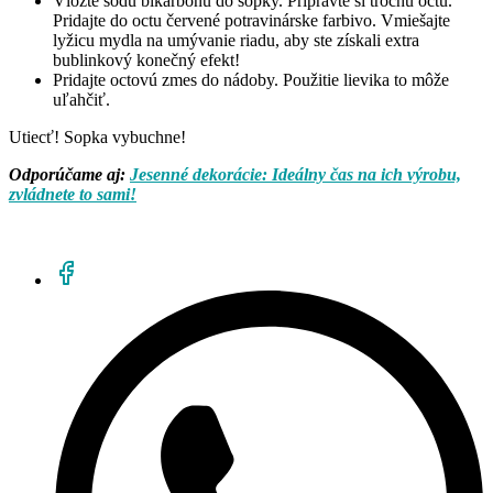
Vložte sódu bikarbónu do sopky. Pripravte si trochu octu.
Pridajte do octu červené potravinárske farbivo. Vmiešajte
lyžicu mydla na umývanie riadu, aby ste získali extra
bublinkový konečný efekt!
Pridajte octovú zmes do nádoby. Použitie lievika to môže
uľahčiť.
Utiecť! Sopka vybuchne!
Odporúčame aj:
Jesenné dekorácie: Ideálny čas na ich výrobu,
zvládnete to sami!