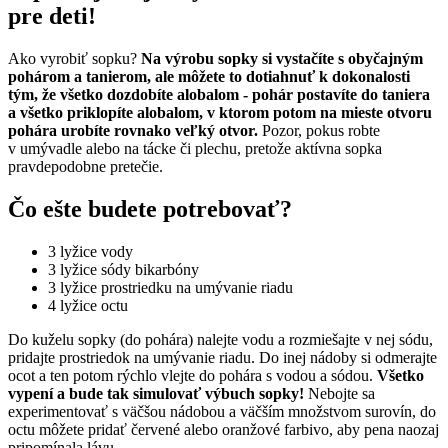
pre deti!
Ako vyrobiť sopku?
Na výrobu sopky si vystačíte s obyčajným
pohárom a tanierom, ale môžete to dotiahnuť k dokonalosti
tým, že všetko dozdobíte alobalom - pohár postavíte do taniera
a všetko priklopíte alobalom, v ktorom potom na mieste otvoru
pohára urobíte rovnako veľký otvor.
Pozor, pokus robte
v umývadle alebo na tácke či plechu, pretože aktívna sopka
pravdepodobne pretečie.
Čo ešte budete potrebovať?
3 lyžice vody
3 lyžice sódy bikarbóny
3 lyžice prostriedku na umývanie riadu
4 lyžice octu
Do kuželu sopky (do pohára) nalejte vodu a rozmiešajte v nej sódu,
pridajte prostriedok na umývanie riadu. Do inej nádoby si odmerajte
ocot a ten potom rýchlo vlejte do pohára s vodou a sódou.
Všetko
vypení a bude tak simulovať výbuch sopky!
Nebojte sa
experimentovať s väčšou nádobou a väčším množstvom surovín, do
octu môžete pridať červené alebo oranžové farbivo, aby pena naozaj
pripomínala lávu.