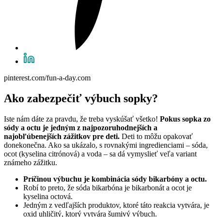
pinterest.com/fun-a-day.com
Ako zabezpečiť výbuch sopky?
Iste nám dáte za pravdu, že treba vyskúšať všetko!
Pokus sopka zo
sódy a octu je jedným z najpozoruhodnejších a
najobľúbenejších zážitkov pre deti.
Deti to môžu opakovať
donekonečna. Ako sa ukázalo, s rovnakými ingredienciami – sóda,
ocot (kyselina citrónová) a voda – sa dá vymyslieť veľa variant
známeho zážitku.
Príčinou výbuchu je kombinácia sódy bikarbóny a octu.
Robí to preto, že sóda bikarbóna je bikarbonát a ocot je
kyselina octová.
Jedným z vedľajších produktov, ktoré táto reakcia vytvára, je
oxid uhličitý, ktorý vytvára šumivý výbuch.