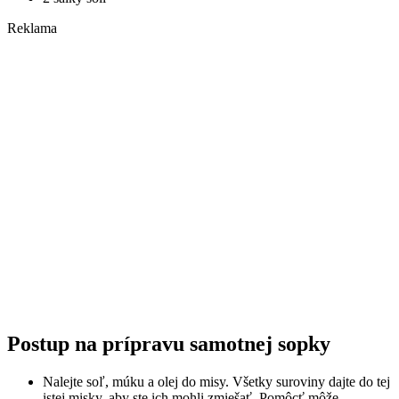
Reklama
Postup na prípravu samotnej sopky
Nalejte soľ, múku a olej do misy. Všetky suroviny dajte do tej
istej misky, aby ste ich mohli zmiešať. Pomôcť môže