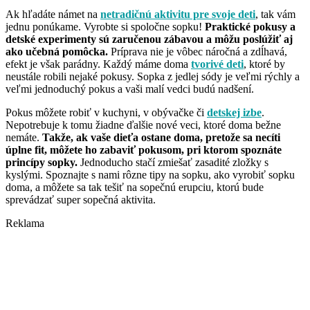
Ak hľadáte námet na
netradičnú aktivitu pre svoje deti
, tak vám
jednu ponúkame. Vyrobte si spoločne sopku!
Praktické pokusy a
detské experimenty sú zaručenou zábavou a môžu poslúžiť aj
ako učebná pomôcka.
Príprava nie je vôbec náročná a zdĺhavá,
efekt je však parádny. Každý máme doma
tvorivé deti
, ktoré by
neustále robili nejaké pokusy. Sopka z jedlej sódy je veľmi rýchly a
veľmi jednoduchý pokus a vaši malí vedci budú nadšení.
Pokus môžete robiť v kuchyni, v obývačke či
detskej izbe
.
Nepotrebuje k tomu žiadne ďalšie nové veci, ktoré doma bežne
nemáte.
Takže, ak vaše dieťa ostane doma, pretože sa necíti
úplne fit, môžete ho zabaviť pokusom, pri ktorom spoznáte
princípy sopky.
Jednoducho stačí zmiešať zasadité zložky s
kyslými. Spoznajte s nami rôzne tipy na sopku, ako vyrobiť sopku
doma, a môžete sa tak tešiť na sopečnú erupciu, ktorú bude
sprevádzať super sopečná aktivita.
Reklama