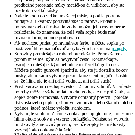
predbežné preosiatie múky metličkou či vidličkou, aby ste
rozdrobili veľké kúsky.
Nalejte vodu do veľkej miešacej misky a podľa potreby
pridajte 2-3 kvapky potravinárskeho farbiva. Pridanie
potravinárskeho farbiva do vody umožní jeho rovnomerné
rozloženie, čo znamená, že celá vaša sopka bude mať
rovnakú farbu, nebude pruhovaná.
Ak nechcete pridať potravinársku farbu, môžete sopku po
postavení hliny namaľovať akrylovými farbami na
plagáty
.
Suroviny premiešajte a rukami premiešajte. Premiešame a
potom miesime, kým sa nevytvorí cesto. Rozmačkajte,
tvarujte a miešajte, kým nebudete mať veľkú guľu cesta.
Môžete použiť gumovú špachtľu, aby ste ju dostali z bokov
misky, ale rukami vytvorte peknú konzistentnú guľu. Uistite
sa, že hlina nie je ani príliš vodnatá, ani príliš suchá.
Pred tvarovaním nechajte cesto 1-2 hodiny schnúť. V prípade
potreby môžete vždy pridať trochu vody, ale nie príliš, aby sa
sopka dobre formovala. Vytvorte ochranný povrch - položte
list voskového papiera, silnú vrstvu novín alebo škatuľu alebo
podnos, ktoré môžete vyložiť staniolom.
Vytvarujte si hlinu. Začnite zdola a postupujte hore, umiestnite
hlinu okolo sopky a vytvorte vonkajšok. Pokúste sa vytvoriť
hrudkovitý a nerovný povrch, pretože sopky len málokedy
vyzerajú ako dokonalé kužele!