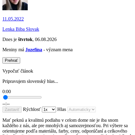
11.05.2022
Lenka Biba Slovak
Dnes je
štvrtok
, 06.08.2026
Meniny má
Jozefína
- význam mena
Prehrať
Vypočuť článok
Pripravujem slovenský hlas...
0:00
--:--
Rýchlosť
Hlas
Zastaviť
Mať peknú a kvalitnú podlahu v celom dome nie je iba snom
každého z nás, ale pre mnohých aj samozrejmosťou. Pri výbere sa
orientujeme podľa materiálu, farby, ceny, odporúčaní a celkového