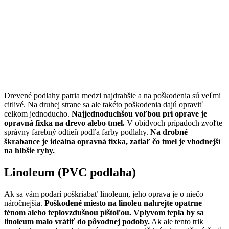
Drevené podlahy patria medzi najdrahšie a na poškodenia sú veľmi
citlivé. Na druhej strane sa ale takéto poškodenia dajú opraviť
celkom jednoducho.
Najjednoduchšou voľbou pri oprave je
opravná fixka na drevo alebo tmel.
V obidvoch prípadoch zvoľte
správny farebný odtieň podľa farby podlahy.
Na drobné
škrabance je ideálna opravná fixka, zatiaľ čo tmel je vhodnejší
na hlbšie ryhy.
Linoleum (PVC podlaha)
Ak sa vám podarí poškriabať linoleum, jeho oprava je o niečo
náročnejšia.
Poškodené miesto na linoleu nahrejte opatrne
fénom alebo teplovzdušnou pištoľou. Vplyvom tepla by sa
linoleum malo vrátiť do pôvodnej podoby.
Ak ale tento trik