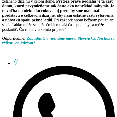
želaného dizajnu v celom dome.
Pretože práve podlaha je tá časť
domu, ktorú nevymieňame tak často ako napríklad nábytok. Je
to voľba na niekoľko rokov a aj preto by sme mali mať
predstavu o celkovom dizajne, aby nám ostatné časti vybavenia
a nábytku spolu pekne ladili.
Pri každodennom bežnom používaní
sa ale ľahko môže stať, že čo i len malá časť podlahy sa môže
poškodiť. Čo robiť v takomto prípade?
Odporúčame:
Zabudnuté a neznáme miesta Slovenska: Necháš sa
zlákať ich kúzlom?