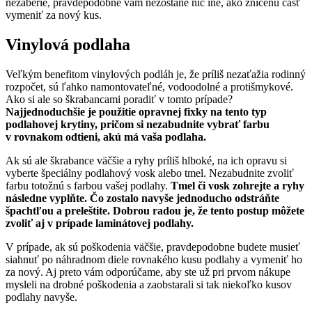
nezaberie, pravdepodobne vám nezostane nič iné, ako zničenú časť
vymeniť za nový kus.
Vinylová podlaha
Veľkým benefitom vinylových podláh je, že príliš nezaťažia rodinný
rozpočet, sú ľahko namontovateľné, vodoodolné a protišmykové.
Ako si ale so škrabancami poradiť v tomto prípade?
Najjednoduchšie je použitie opravnej fixky na tento typ
podlahovej krytiny, pričom si nezabudnite vybrať farbu
v rovnakom odtieni, akú má vaša podlaha.
Ak sú ale škrabance väčšie a ryhy príliš hlboké, na ich opravu si
vyberte špeciálny podlahový vosk alebo tmel. Nezabudnite zvoliť
farbu totožnú s farbou vašej podlahy.
Tmel či vosk zohrejte a ryhy
následne vyplňte. Čo zostalo navyše jednoducho odstráňte
špachtľou a preleštite. Dobrou radou je, že tento postup môžete
zvoliť aj v prípade laminátovej podlahy.
V prípade, ak sú poškodenia väčšie, pravdepodobne budete musieť
siahnuť po náhradnom diele rovnakého kusu podlahy a vymeniť ho
za nový. Aj preto vám odporúčame, aby ste už pri prvom nákupe
mysleli na drobné poškodenia a zaobstarali si tak niekoľko kusov
podlahy navyše.