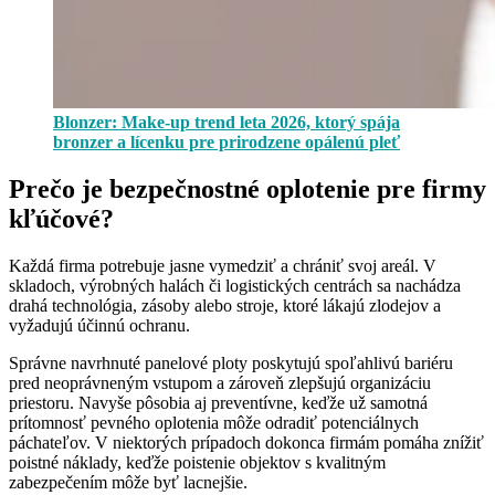
Blonzer: Make-up trend leta 2026, ktorý spája
bronzer a lícenku pre prirodzene opálenú pleť
Prečo je bezpečnostné oplotenie pre firmy
kľúčové?
Každá firma potrebuje jasne vymedziť a chrániť svoj areál. V
skladoch, výrobných halách či logistických centrách sa nachádza
drahá technológia, zásoby alebo stroje, ktoré lákajú zlodejov a
vyžadujú účinnú ochranu.
Správne navrhnuté panelové ploty poskytujú spoľahlivú bariéru
pred neoprávneným vstupom a zároveň zlepšujú organizáciu
priestoru. Navyše pôsobia aj preventívne, keďže už samotná
prítomnosť pevného oplotenia môže odradiť potenciálnych
páchateľov. V niektorých prípadoch dokonca firmám pomáha znížiť
poistné náklady, keďže poistenie objektov s kvalitným
zabezpečením môže byť lacnejšie.