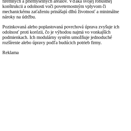
firemných a priemyselných areálov. Vďaka svojej robustnej
konštrukcii a odolnosti voči poveternostným vplyvom či
mechanickému zaťaženiu prinášajú dlhú životnosť a minimálne
nároky na údržbu.
Pozinkovaná alebo poplastovaná povrchová úprava zvyšuje ich
odolnosť proti korózii, čo je výhodou najmä vo vonkajších
podmienkach. Ich modulárny systém umožňuje jednoduché
rozšírenie alebo úpravy podľa budúcich potrieb firmy.
Reklama