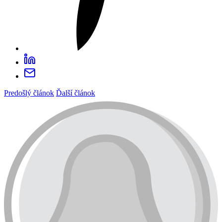
Predošlý článok
Ďalší článok