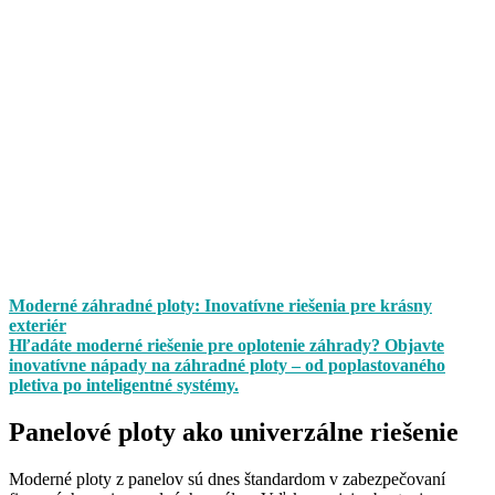
Moderné záhradné ploty: Inovatívne riešenia pre krásny
exteriér
Hľadáte moderné riešenie pre oplotenie záhrady? Objavte
inovatívne nápady na záhradné ploty – od poplastovaného
pletiva po inteligentné systémy.
Panelové ploty ako univerzálne riešenie
Moderné ploty z panelov sú dnes štandardom v zabezpečovaní