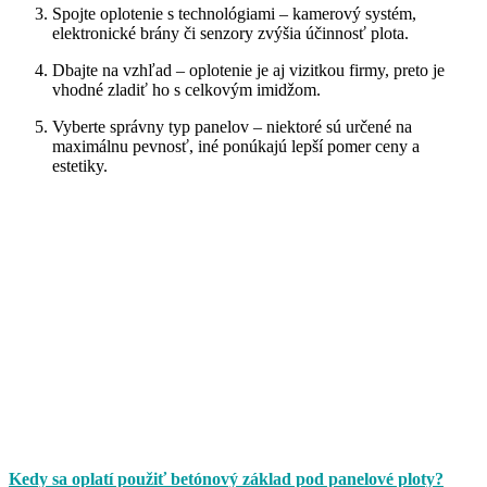
Spojte oplotenie s technológiami – kamerový systém,
elektronické brány či senzory zvýšia účinnosť plota.
Dbajte na vzhľad – oplotenie je aj vizitkou firmy, preto je
vhodné zladiť ho s celkovým imidžom.
Vyberte správny typ panelov – niektoré sú určené na
maximálnu pevnosť, iné ponúkajú lepší pomer ceny a
estetiky.
Kedy sa oplatí použiť betónový základ pod panelové ploty?