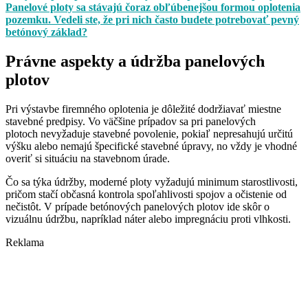
Panelové ploty sa stávajú čoraz obľúbenejšou formou oplotenia
pozemku. Vedeli ste, že pri nich často budete potrebovať pevný
betónový základ?
Právne aspekty a údržba panelových
plotov
Pri výstavbe firemného oplotenia je dôležité dodržiavať miestne
stavebné predpisy. Vo väčšine prípadov sa pri panelových
plotoch nevyžaduje stavebné povolenie, pokiaľ nepresahujú určitú
výšku alebo nemajú špecifické stavebné úpravy, no vždy je vhodné
overiť si situáciu na stavebnom úrade.
Čo sa týka údržby, moderné ploty vyžadujú minimum starostlivosti,
pričom stačí občasná kontrola spoľahlivosti spojov a očistenie od
nečistôt. V prípade betónových panelových plotov ide skôr o
vizuálnu údržbu, napríklad náter alebo impregnáciu proti vlhkosti.
Reklama