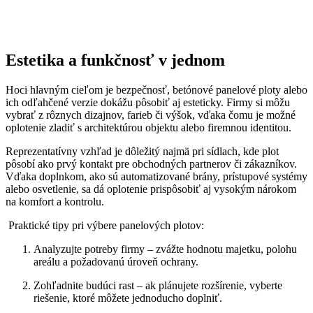
Estetika a funkčnosť v jednom
Hoci hlavným cieľom je bezpečnosť, betónové panelové ploty alebo
ich odľahčené verzie dokážu pôsobiť aj esteticky. Firmy si môžu
vybrať z rôznych dizajnov, farieb či výšok, vďaka čomu je možné
oplotenie zladiť s architektúrou objektu alebo firemnou identitou.
Reprezentatívny vzhľad je dôležitý najmä pri sídlach, kde plot
pôsobí ako prvý kontakt pre obchodných partnerov či zákazníkov.
Vďaka doplnkom, ako sú automatizované brány, prístupové systémy
alebo osvetlenie, sa dá oplotenie prispôsobiť aj vysokým nárokom
na komfort a kontrolu.
Praktické tipy pri výbere panelových plotov:
Analyzujte potreby firmy – zvážte hodnotu majetku, polohu
areálu a požadovanú úroveň ochrany.
Zohľadnite budúci rast – ak plánujete rozšírenie, vyberte
riešenie, ktoré môžete jednoducho doplniť.