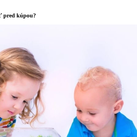
eť pred kúpou?