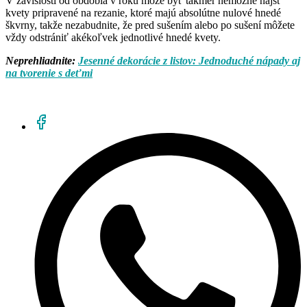
V závislosti od obdobia v roku môže byť takmer nemožné nájsť
kvety pripravené na rezanie, ktoré majú absolútne nulové hnedé
škvrny, takže nezabudnite, že pred sušením alebo po sušení môžete
vždy odstrániť akékoľvek jednotlivé hnedé kvety.
Neprehliadnite:
Jesenné dekorácie z listov: Jednoduché nápady aj
na tvorenie s deťmi