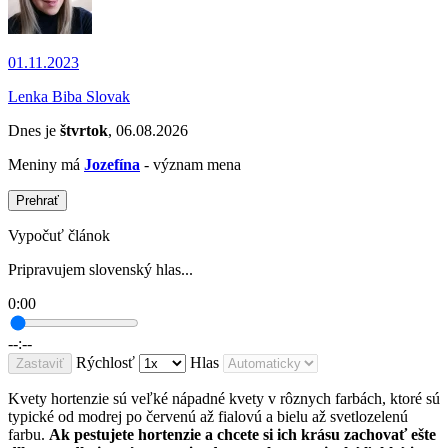
01.11.2023
Lenka Biba Slovak
Dnes je
štvrtok
, 06.08.2026
Meniny má
Jozefína
- význam mena
Prehrať
Vypočuť článok
Pripravujem slovenský hlas...
0:00
--:--
Rýchlosť
Hlas
Zastaviť
Kvety hortenzie sú veľké nápadné kvety v rôznych farbách, ktoré sú
typické od modrej po červenú až fialovú a bielu až svetlozelenú
farbu.
Ak pestujete hortenzie a chcete si ich krásu zachovať ešte