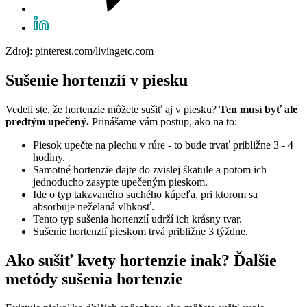
Zdroj: pinterest.com/livingetc.com
Sušenie hortenzií v piesku
Vedeli ste, že hortenzie môžete sušiť aj v piesku?
Ten musí byť ale
predtým upečený.
Prinášame vám postup, ako na to:
Piesok upečte na plechu v rúre - to bude trvať približne 3 - 4
hodiny.
Samotné hortenzie dajte do zvislej škatule a potom ich
jednoducho zasypte upečeným pieskom.
Ide o typ takzvaného suchého kúpeľa, pri ktorom sa
absorbuje neželaná vlhkosť.
Tento typ sušenia hortenzií udrží ich krásny tvar.
Sušenie hortenzií pieskom trvá približne 3 týždne.
Ako sušiť kvety hortenzie inak? Ďalšie
metódy sušenia hortenzie