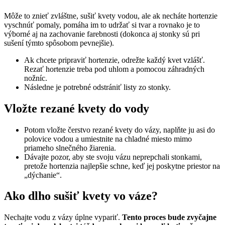
Môže to znieť zvláštne, sušiť kvety vodou, ale ak necháte hortenzie
vyschnúť pomaly, pomáha im to udržať si tvar a rovnako je to
výborné aj na zachovanie farebnosti (dokonca aj stonky sú pri
sušení týmto spôsobom pevnejšie).
Ak chcete pripraviť hortenzie, odrežte každý kvet vzlášť.
Rezať hortenzie treba pod uhlom a pomocou záhradných
nožníc.
Následne je potrebné odstrániť listy zo stonky.
Vložte rezané kvety do vody
Potom vložte čerstvo rezané kvety do vázy, naplňte ju asi do
polovice vodou a umiestnite na chladné miesto mimo
priameho slnečného žiarenia.
Dávajte pozor, aby ste svoju vázu neprepchali stonkami,
pretože hortenzia najlepšie schne, keď jej poskytne priestor na
„dýchanie“.
Ako dlho sušiť kvety vo váze?
Nechajte vodu z vázy úplne vypariť.
Tento proces bude zvyčajne