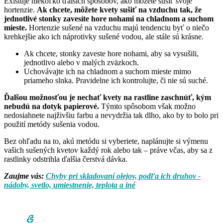
Existuje niekoľko ďalších spôsobov, ako môžete sušiť svoje
hortenzie.
Ak chcete, môžete kvety sušiť na vzduchu tak, že
jednotlivé stonky zavesíte hore nohami na chladnom a suchom
mieste.
Hortenzie sušené na vzduchu majú tendenciu byť o niečo
krehkejšie ako ich náprotivky sušené vodou, ale stále sú krásne.
Ak chcete, stonky zaveste hore nohami, aby sa vysušili,
jednotlivo alebo v malých zväzkoch.
Uchovávajte ich na chladnom a suchom mieste mimo
priameho slnka. Pravidelne ich kontrolujte, či nie sú suché.
Ďalšou možnosťou je nechať kvety na rastline zaschnúť, kým
nebudú na dotyk papierové.
Týmto spôsobom však možno
nedosiahnete najživšiu farbu a nevydržia tak dlho, ako by to bolo pri
použití metódy sušenia vodou.
Bez ohľadu na to, akú metódu si vyberiete, naplánujte si výmenu
vašich sušených kvetov každý rok alebo tak – práve včas, aby sa z
rastlinky odstrihla ďalšia čerstvá dávka.
Zaujme vás:
Chyby pri skladovaní olejov, podľa ich druhov -
nádoby, svetlo, umiestnenie, teplota a iné