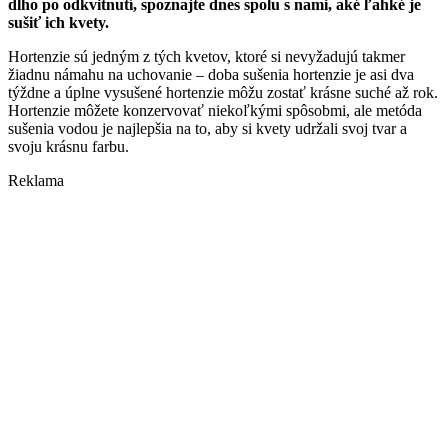
dlho po odkvitnutí, spoznajte dnes spolu s nami, aké ľahké je
sušiť ich kvety.
Hortenzie sú jedným z tých kvetov, ktoré si nevyžadujú takmer
žiadnu námahu na uchovanie – doba sušenia hortenzie je asi dva
týždne a úplne vysušené hortenzie môžu zostať krásne suché až rok.
Hortenzie môžete konzervovať niekoľkými spôsobmi, ale metóda
sušenia vodou je najlepšia na to, aby si kvety udržali svoj tvar a
svoju krásnu farbu.
Reklama