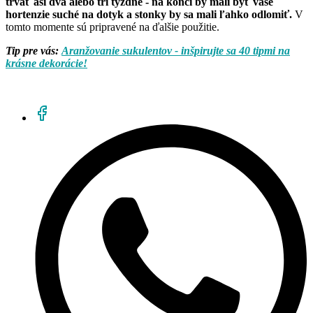
trvať asi dva alebo tri týždne - na konci by mali byť vaše
hortenzie suché na dotyk a stonky by sa mali ľahko odlomiť.
V
tomto momente sú pripravené na ďalšie použitie.
Tip pre vás:
Aranžovanie sukulentov - inšpirujte sa 40 tipmi na
krásne dekorácie!