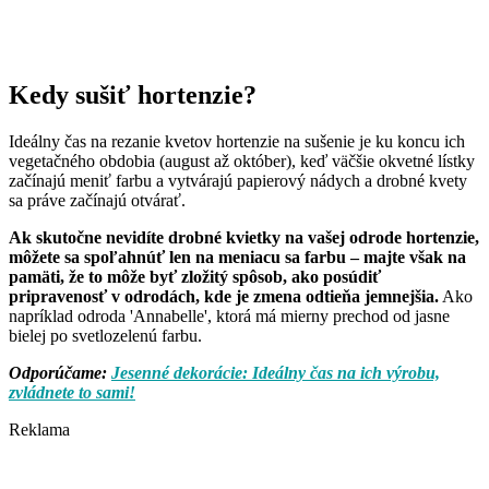
Kedy sušiť hortenzie?
Ideálny čas na rezanie kvetov hortenzie na sušenie je ku koncu ich
vegetačného obdobia (august až október), keď väčšie okvetné lístky
začínajú meniť farbu a vytvárajú papierový nádych a drobné kvety
sa práve začínajú otvárať.
Ak skutočne nevidíte drobné kvietky na vašej odrode hortenzie,
môžete sa spoľahnúť len na meniacu sa farbu – majte však na
pamäti, že to môže byť zložitý spôsob, ako posúdiť
pripravenosť v odrodách, kde je zmena odtieňa jemnejšia.
Ako
napríklad odroda 'Annabelle', ktorá má mierny prechod od jasne
bielej po svetlozelenú farbu.
Odporúčame:
Jesenné dekorácie: Ideálny čas na ich výrobu,
zvládnete to sami!
Reklama