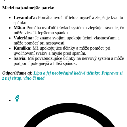
Medzi najznámejšie patria:
Levanduľa:
Pomáha uvoľniť telo a myseľ a zlepšuje kvalitu
spánku.
Mäta:
Pomáha uvoľniť tráviaci systém a zlepšuje trávenie, čo
môže viesť k lepšiemu spánku.
Valeriána:
Je známa svojimi upokojujúcimi vlastnosťami a
môže pomôcť pri nespavosti.
Kamilka:
Má upokojujúce účinky a môže pomôcť pri
uvoľňovaní svalov a mysle pred spaním.
Šalvia:
Má povzbudzujúce účinky na nervový systém a môže
podporiť pokojnejší a hlbší spánok.
Odporúčame aj:
Lipa a jej neobyčajné liečivé účinky: Pripravte si
z nej sirup, víno či med