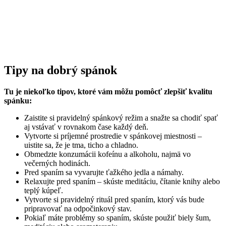
Tipy na dobrý spánok
Tu je niekoľko tipov, ktoré vám môžu pomôcť zlepšiť kvalitu
spánku:
Zaistite si pravidelný spánkový režim a snažte sa chodiť spať
aj vstávať v rovnakom čase každý deň.
Vytvorte si príjemné prostredie v spánkovej miestnosti –
uistite sa, že je tma, ticho a chladno.
Obmedzte konzumácii kofeínu a alkoholu, najmä vo
večerných hodinách.
Pred spaním sa vyvarujte ťažkého jedla a námahy.
Relaxujte pred spaním – skúste meditáciu, čítanie knihy alebo
teplý kúpeľ.
Vytvorte si pravidelný rituál pred spaním, ktorý vás bude
pripravovať na odpočinkový stav.
Pokiaľ máte problémy so spaním, skúste použiť biely šum,