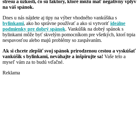
stresu a úzkosti, čo sú faktory, ktoré môžu mať negatívny vplyv
na váš spánok.
Dnes u nás nájdete aj tipy na výber vhodného vankúšika s
bylinkami
, ako ho správne používať a ako si vytvoriť
ideálne
podmienky pre dobrý spánok
. Vankúšik na dobrý spánok s
bylinkami môže byť skvelým pomocníkom pre všetkých, ktorí trpia
nespavosťou alebo majú problémy so zaspávaním.
Ak si chcete zlepšiť svoj spánok prirodzenou cestou a vyskúšať
vankúšik s bylinkami, neváhajte a inšpirujte sa!
Vaše telo a
myseľ vám za to budú vďačné.
Reklama