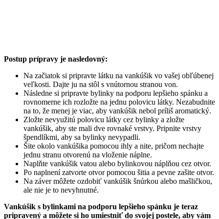
Postup prípravy je nasledovný:
Na začiatok si pripravte látku na vankúšik vo vašej obľúbenej
veľkosti. Dajte ju na stôl s vnútornou stranou von.
Následne si pripravte bylinky na podporu lepšieho spánku a
rovnomerne ich rozložte na jednu polovicu látky. Nezabudnite
na to, že menej je viac, aby vankúšik nebol príliš aromatický.
Zložte nevyužitú polovicu látky cez bylinky a zložte
vankúšik, aby ste mali dve rovnaké vrstvy. Pripnite vrstvy
špendlíkmi, aby sa bylinky nevypadli.
Šite okolo vankúšika pomocou ihly a nite, pričom nechajte
jednu stranu otvorenú na vloženie náplne.
Naplňte vankúšik vatou alebo bylinkovou náplňou cez otvor.
Po naplnení zatvorte otvor pomocou šitia a pevne zašite otvor.
Na záver môžete ozdobiť vankúšik šnúrkou alebo mašličkou,
ale nie je to nevyhnutné.
Vankúšik s bylinkami na podporu lepšieho spánku je teraz
pripravený a môžete si ho umiestniť do svojej postele, aby vám