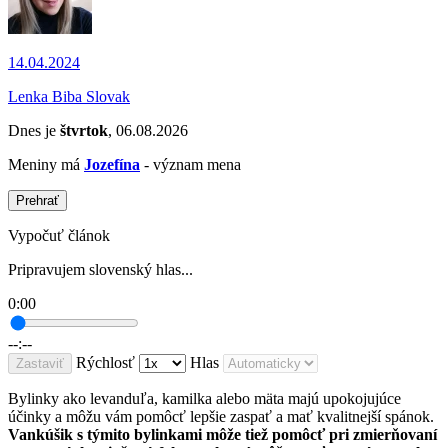
14.04.2024
Lenka Biba Slovak
Dnes je
štvrtok
, 06.08.2026
Meniny má
Jozefína
- význam mena
Prehrať
Vypočuť článok
Pripravujem slovenský hlas...
0:00
--:--
Rýchlosť
Hlas
Zastaviť
Bylinky ako levanduľa, kamilka alebo mäta majú upokojujúce
účinky a môžu vám pomôcť lepšie zaspať a mať kvalitnejší spánok.
Vankúšik s týmito bylinkami môže tiež pomôcť pri zmierňovaní