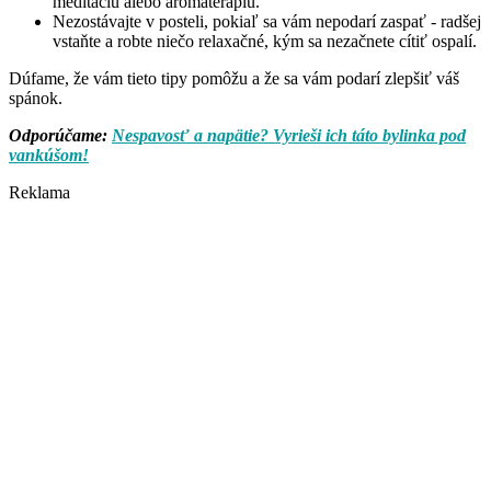
meditáciu alebo aromaterapiu.
Nezostávajte v posteli, pokiaľ sa vám nepodarí zaspať - radšej
vstaňte a robte niečo relaxačné, kým sa nezačnete cítiť ospalí.
Dúfame, že vám tieto tipy pomôžu a že sa vám podarí zlepšiť váš
spánok.
Odporúčame:
Nespavosť a napätie? Vyrieši ich táto bylinka pod
vankúšom!
Reklama