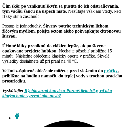
Čím skôr po vzniknutí škvŕn sa pustíte do ich odstraňovania,
tým väčšiu šancu na úspech máte.
Nezúfajte však ani vtedy, keď
fľaky stihli zaschnúť.
Postup je jednoduchý.
Škvrny potrite technickým liehom,
žlčovým mydlom, polejte octom alebo pokvapkajte citrónovou
šťavou.
Účinné látky preniknú do vlákien lepšie, ak po škvrne
opakovane prejdete hubkou.
Nechajte pôsobiť približne 15
minúť. Následne oblečenie klasicky operte v práčke. Skvelé
výsledky dosiahnete už pri praní na 40 ºC.
Veľmi zašpinené oblečenie môžete, pred vložením do
práčky
,
približne na hodinu namočiť do teplej vody s trochou pracieho
prostriedku.
Vyskúšajte:
Rýchlovarná kanvica: Poznáš tieto triky, vďaka
ktorým bude vyzerať ako nová?