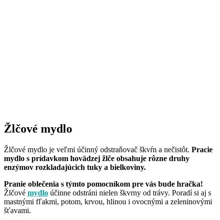
Žlčové mydlo
Žlčové mydlo je veľmi účinný odstraňovač škvŕn a nečistôt.
Pracie
mydlo s prídavkom hovädzej žlče obsahuje rôzne druhy
enzýmov rozkladajúcich tuky a bielkoviny.
Pranie oblečenia s týmto pomocníkom pre vás bude hračka!
Žlčové
mydlo
účinne odstráni nielen škvrny od trávy. Poradí si aj s
mastnými fľakmi, potom, krvou, hlinou i ovocnými a zeleninovými
šťavami.