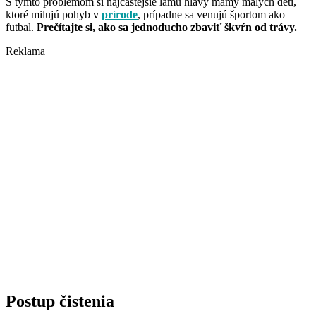
S týmto problémom si najčastejšie lámu hlavy mamy malých detí,
ktoré milujú pohyb v
prírode
, prípadne sa venujú športom ako
futbal.
Prečítajte si, ako sa jednoducho zbaviť škvŕn od trávy.
Reklama
Postup čistenia