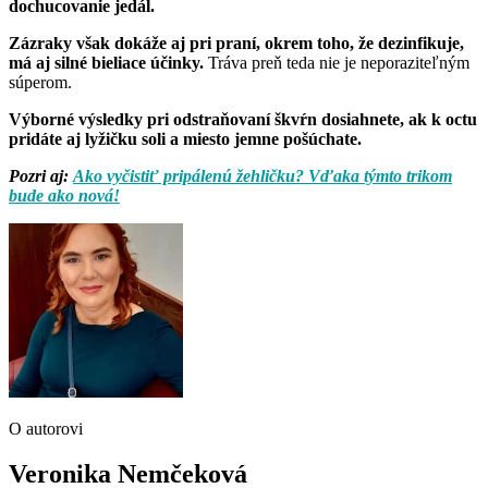
dochucovanie jedál.
Zázraky však dokáže aj pri praní, okrem toho, že dezinfikuje,
má aj silné bieliace účinky.
Tráva preň teda nie je neporaziteľným
súperom.
Výborné výsledky pri odstraňovaní škvŕn dosiahnete, ak k octu
pridáte aj lyžičku soli a miesto jemne pošúchate.
Pozri aj:
Ako vyčistiť pripálenú žehličku? Vďaka týmto trikom
bude ako nová!
O autorovi
Veronika Nemčeková