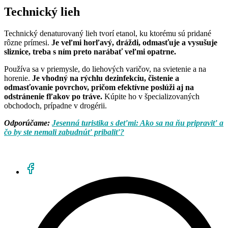
Technický lieh
Technický denaturovaný lieh tvorí etanol, ku ktorému sú pridané
rôzne prímesi.
Je veľmi horľavý, dráždi, odmasťuje a vysušuje
sliznice, treba s ním preto narábať veľmi opatrne.
Používa sa v priemysle, do liehových varičov, na svietenie a na
horenie.
Je vhodný na rýchlu dezinfekciu, čistenie a
odmasťovanie povrchov, pričom efektívne poslúži aj na
odstránenie fľakov po tráve.
Kúpite ho v špecializovaných
obchodoch, prípadne v drogérii.
Odporúčame:
Jesenná turistika s deťmi: Ako sa na ňu pripraviť a
čo by ste nemali zabudnúť pribaliť?