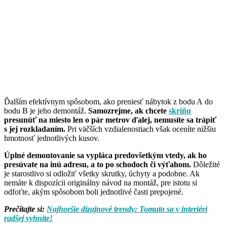
Ďalším efektívnym spôsobom, ako preniesť nábytok z bodu A do
bodu B je jeho demontáž.
Samozrejme, ak chcete
skriňu
presunúť na miesto len o pár metrov ďalej, nemusíte sa trápiť
s jej rozkladaním.
Pri väčších vzdialenostiach však oceníte nižšiu
hmotnosť jednotlivých kusov.
Úplné demontovanie sa vypláca predovšetkým vtedy, ak ho
presúvate na inú adresu, a to po schodoch či výťahom.
Dôležité
je starostlivo si odložiť všetky skrutky, úchyty a podobne. Ak
nemáte k dispozícii originálny návod na montáž, pre istotu si
odfoťte, akým spôsobom boli jednotlivé časti prepojené.
Prečítajte si:
Najhoršie dizajnové trendy: Tomuto sa v interiéri
radšej vyhnite!