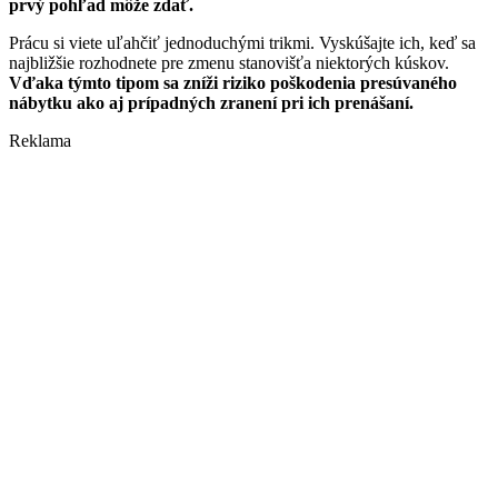
prvý pohľad môže zdať.
Prácu si viete uľahčiť jednoduchými trikmi. Vyskúšajte ich, keď sa
najbližšie rozhodnete pre zmenu stanovišťa niektorých kúskov.
Vďaka týmto tipom sa zníži riziko poškodenia presúvaného
nábytku ako aj prípadných zranení pri ich prenášaní.
Reklama