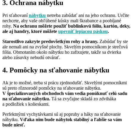
3. Ochrana nábytku
Pri sťahovaní
nábytku
netreba zabúdať ani na jeho ochranu. Určite
nechcete, aby vaše obľúbené kúsky mali škrabance a poobíjané
rohy.
Na ochranu môžete použiť bublinkovú fóliu, kartón, deky,
ale aj handry, ktoré môžete
upevniť lepiacou páskou
.
Starostlivo zakryte predovšetkým rohy a hrany.
Zabúdať by ste
ale nemali ani na zvyšné plochy. Skvelým pomocníkom je strečová
fólia. Obmotaním okolo nábytku ho zafixujete, takže sa dvierka
alebo zásuvky nebudú otvárať.
4. Pomôcky na sťahovanie nábytku
Ak je to možné, treba si prácu zjednodušiť. Skvelými pomocníkmi
sú preto rôznorodé pomôcky na sťahovanie nábytku.
V špecializovaných obchodoch vám vedia ponúknuť celú sadu
na sťahovanie nábytku.
Tá sa zvyčajne skladá zo zdviháka
a podložiek s kolieskami.
Perfektnými vychytávkami sú aj popruhy a háky na sťahovanie
nábytku.
Vďaka nim bude nábytok stabilný a ľahšie sa vám
bude niesť.