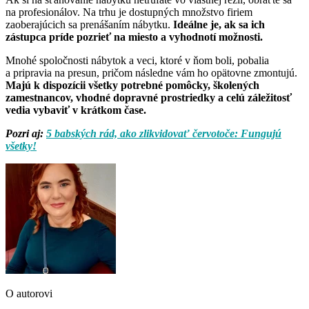
na profesionálov. Na trhu je dostupných množstvo firiem
zaoberajúcich sa prenášaním nábytku.
Ideálne je, ak sa ich
zástupca príde pozrieť na miesto a vyhodnotí možnosti.
Mnohé spoločnosti nábytok a veci, ktoré v ňom boli, pobalia
a pripravia na presun, pričom následne vám ho opätovne zmontujú.
Majú k dispozícii všetky potrebné pomôcky, školených
zamestnancov, vhodné dopravné prostriedky a celú záležitosť
vedia vybaviť v krátkom čase.
Pozri aj:
5 babských rád, ako zlikvidovať červotoče: Fungujú
všetky!
O autorovi