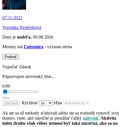
07.11.2022
Veronika Nemčeková
Dnes je
nedeľa
, 09.08.2026
Meniny má
Ľubomíra
- význam mena
Prehrať
Vypočuť článok
Pripravujem slovenský hlas...
0:00
--:--
Rýchlosť
Hlas
Zastaviť
Ak ste sa už niekedy sťahovali alebo ste sa rozhodli vynoviť svoj
domov, viete, aké náročné je prenášať ťažký
nábytok
.
Aktivita
tohto druhu však vôbec nemusí byť taká náročná, ako sa na