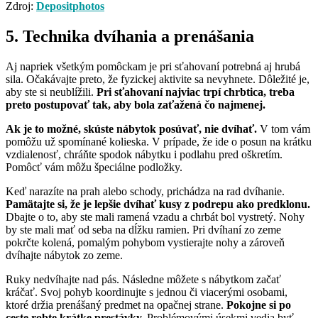
Zdroj:
Depositphotos
5. Technika dvíhania a prenášania
Aj napriek všetkým pomôckam je pri sťahovaní potrebná aj hrubá
sila. Očakávajte preto, že fyzickej aktivite sa nevyhnete. Dôležité je,
aby ste si neublížili.
Pri sťahovaní najviac trpí chrbtica, treba
preto postupovať tak, aby bola zaťažená čo najmenej.
Ak je to možné, skúste nábytok posúvať, nie dvíhať.
V tom vám
pomôžu už spomínané kolieska. V prípade, že ide o posun na krátku
vzdialenosť, chráňte spodok nábytku i podlahu pred oškretím.
Pomôcť vám môžu špeciálne podložky.
Keď narazíte na prah alebo schody, prichádza na rad dvíhanie.
Pamätajte si, že je lepšie dvíhať kusy z podrepu ako predklonu.
Dbajte o to, aby ste mali ramená vzadu a chrbát bol vystretý. Nohy
by ste mali mať od seba na dĺžku ramien. Pri dvíhaní zo zeme
pokrčte kolená, pomalým pohybom vystierajte nohy a zároveň
dvíhajte nábytok zo zeme.
Ruky nedvíhajte nad pás. Následne môžete s nábytkom začať
kráčať. Svoj pohyb koordinujte s jednou či viacerými osobami,
ktoré držia prenášaný predmet na opačnej strane.
Pokojne si po
ceste robte krátke prestávky.
Problémovými úsekmi vedia byť