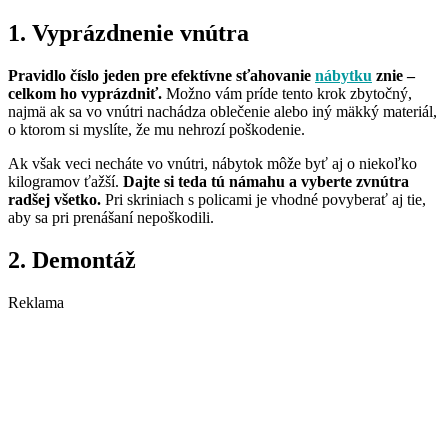
1. Vyprázdnenie vnútra
Pravidlo číslo jeden pre efektívne sťahovanie
nábytku
znie –
celkom ho vyprázdniť.
Možno vám príde tento krok zbytočný,
najmä ak sa vo vnútri nachádza oblečenie alebo iný mäkký materiál,
o ktorom si myslíte, že mu nehrozí poškodenie.
Ak však veci necháte vo vnútri, nábytok môže byť aj o niekoľko
kilogramov ťažší.
Dajte si teda tú námahu a vyberte zvnútra
radšej všetko.
Pri skriniach s policami je vhodné povyberať aj tie,
aby sa pri prenášaní nepoškodili.
2. Demontáž
Reklama