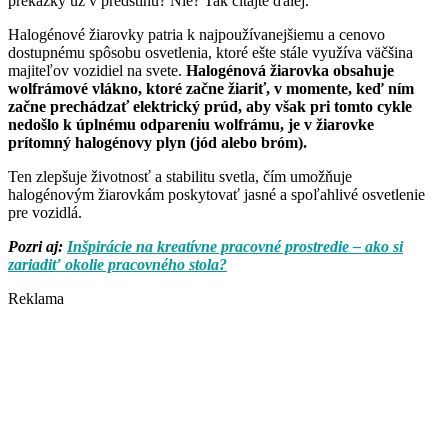
prekážky už v predstihu? Nie? Tak čítajte ďalej.
Halogénové žiarovky patria k najpoužívanejšiemu a cenovo
dostupnému spôsobu osvetlenia, ktoré ešte stále využíva väčšina
majiteľov vozidiel na svete.
Halogénová žiarovka obsahuje
wolfrámové vlákno, ktoré začne žiariť, v momente, keď ním
začne prechádzať elektrický prúd, aby však pri tomto cykle
nedošlo k úplnému odpareniu wolfrámu, je v žiarovke
prítomný halogénovy plyn (jód alebo bróm).
Ten zlepšuje životnosť a stabilitu svetla, čím umožňuje
halogénovým žiarovkám poskytovať jasné a spoľahlivé osvetlenie
pre vozidlá.
Pozri aj:
Inšpirácie na kreatívne pracovné prostredie – ako si
zariadiť okolie pracovného stola?
Reklama