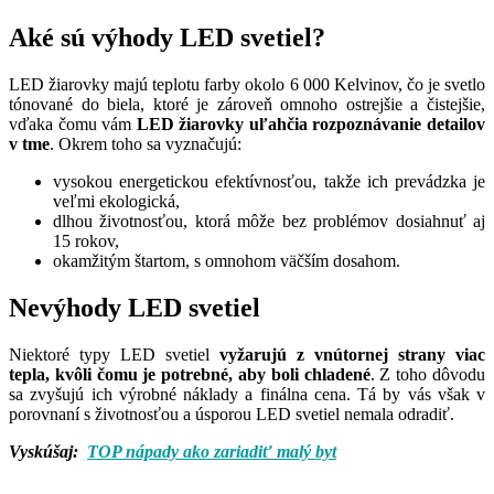
Aké sú výhody LED svetiel?
LED žiarovky majú teplotu farby okolo 6 000 Kelvinov, čo je svetlo
tónované do biela, ktoré je zároveň omnoho ostrejšie a čistejšie,
vďaka čomu vám
LED žiarovky uľahčia rozpoznávanie detailov
v tme
. Okrem toho sa vyznačujú:
vysokou energetickou efektívnosťou, takže ich prevádzka je
veľmi ekologická,
dlhou životnosťou, ktorá môže bez problémov dosiahnuť aj
15 rokov,
okamžitým štartom, s omnohom väčším dosahom.
Nevýhody LED svetiel
Niektoré typy LED svetiel
vyžarujú z vnútornej strany viac
tepla, kvôli čomu je potrebné, aby boli chladené
. Z toho dôvodu
sa zvyšujú ich výrobné náklady a finálna cena. Tá by vás však v
porovnaní s životnosťou a úsporou LED svetiel nemala odradiť.
Vyskúšaj:
TOP nápady ako zariadiť malý byt