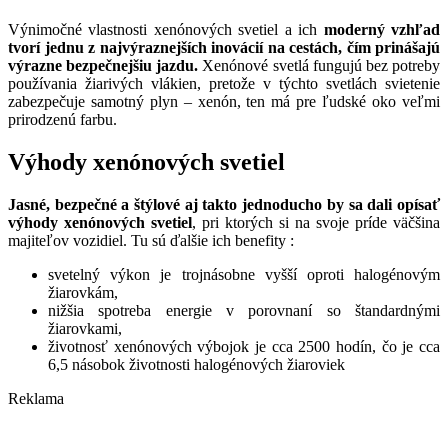
Výnimočné vlastnosti xenónových svetiel a ich
moderný vzhľad
tvorí jednu z najvýraznejších inovácií na cestách, čím prinášajú
výrazne bezpečnejšiu jazdu.
Xenónové svetlá fungujú bez potreby
používania žiarivých vlákien, pretože v týchto svetlách svietenie
zabezpečuje samotný plyn – xenón, ten má pre ľudské oko veľmi
prirodzenú farbu.
Výhody xenónových svetiel
Jasné, bezpečné a štýlové aj takto jednoducho by sa dali opísať
výhody xenónových svetiel
, pri ktorých si na svoje príde väčšina
majiteľov vozidiel. Tu sú ďalšie ich benefity :
svetelný výkon je trojnásobne vyšší oproti halogénovým
žiarovkám,
nižšia spotreba energie v porovnaní so štandardnými
žiarovkami,
životnosť xenónových výbojok je cca 2500 hodín, čo je cca
6,5 násobok životnosti halogénových žiaroviek
Reklama