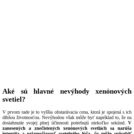
Aké sú hlavné nevýhody xenónových
svetiel?
V prvom rade je to vyššia obstarávacia cena, ktorá je spojená s ich
dlhšou životnosťou. Nevýhodou však môže byť napríklad to, že na
dosiahnutie svojej plnej účinnosti potrebujú niekoľko sekúnd.
V
zanesených a znečistených xenónových svetlách sa narúša
integrita a priamočiarosť svetelného lúča, čo môže spôsobiť