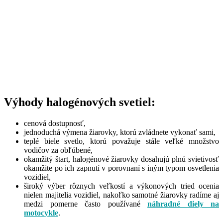
Výhody halogénových svetiel:
cenová dostupnosť,
jednoduchá výmena žiarovky, ktorú zvládnete vykonať sami,
teplé biele svetlo, ktorú považuje stále veľké množstvo
vodičov za obľúbené,
okamžitý štart, halogénové žiarovky dosahujú plnú svietivosť
okamžite po ich zapnutí v porovnaní s iným typom osvetlenia
vozidiel,
široký výber rôznych veľkostí a výkonových tried ocenia
nielen majitelia vozidiel, nakoľko samotné žiarovky radíme aj
medzi pomerne často používané
náhradné diely na
motocykle
.