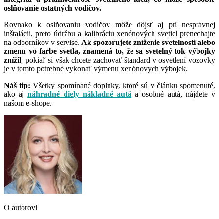
oslňovanie ostatných vodičov.
Rovnako k oslňovaniu vodičov môže dôjsť aj pri nesprávnej
inštalácii, preto údržbu a kalibráciu xenónových svetiel prenechajte
na odborníkov v servise.
Ak spozorujete zníženie svetelnosti alebo
zmenu vo farbe svetla, znamená to, že sa svetelný tok výbojky
znížil
, pokiaľ si však chcete zachovať štandard v osvetlení vozovky
je v tomto potrebné vykonať výmenu xenónovych výbojek.
Náš tip:
Všetky spomínané doplnky, ktoré sú v článku spomenuté,
ako aj
náhradné diely nákladné autá
a osobné autá, nájdete v
našom e-shope.
O autorovi