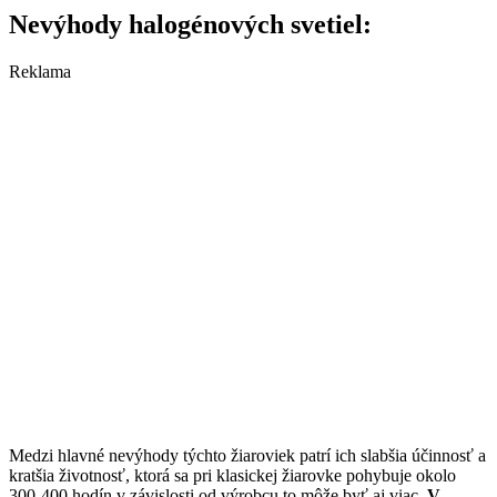
Nevýhody halogénových svetiel:
Reklama
Medzi hlavné nevýhody týchto žiaroviek patrí ich slabšia účinnosť a
kratšia životnosť, ktorá sa pri klasickej žiarovke pohybuje okolo
300-400 hodín v závislosti od výrobcu to môže byť aj viac.
V