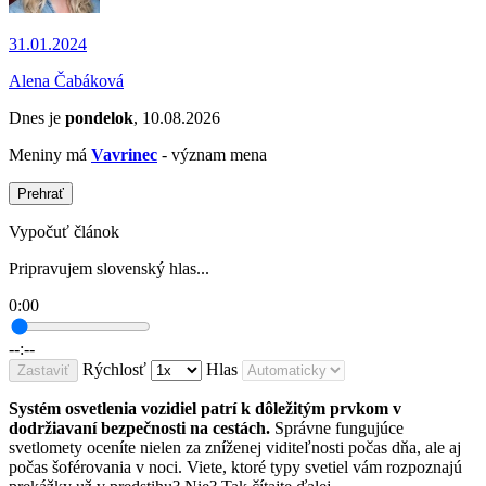
31.01.2024
Alena Čabáková
Dnes je
pondelok
, 10.08.2026
Meniny má
Vavrinec
- význam mena
Prehrať
Vypočuť článok
Pripravujem slovenský hlas...
0:00
--:--
Rýchlosť
Hlas
Zastaviť
Systém osvetlenia vozidiel patrí k dôležitým prvkom v
dodržiavaní bezpečnosti na cestách.
Správne fungujúce
svetlomety oceníte nielen za zníženej viditeľnosti počas dňa, ale aj
počas šoférovania v noci. Viete, ktoré typy svetiel vám rozpoznajú