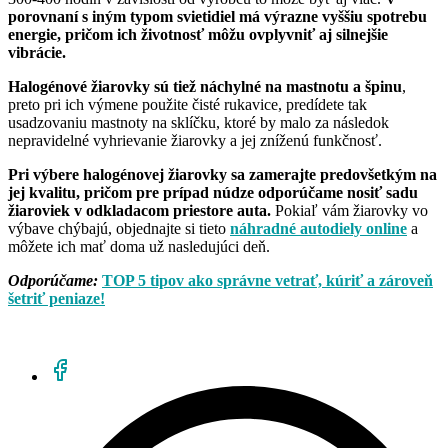
porovnaní s iným typom svietidiel má výrazne vyššiu spotrebu
energie, pričom ich životnosť môžu ovplyvniť aj silnejšie
vibrácie.
Halogénové žiarovky sú tiež náchylné na mastnotu a špinu
,
preto pri ich výmene použite čisté rukavice, predídete tak
usadzovaniu mastnoty na sklíčku, ktoré by malo za následok
nepravidelné vyhrievanie žiarovky a jej zníženú funkčnosť.
Pri výbere halogénovej žiarovky sa zamerajte predovšetkým na
jej kvalitu, pričom pre prípad núdze odporúčame nosiť sadu
žiaroviek v odkladacom priestore auta.
Pokiaľ vám žiarovky vo
výbave chýbajú, objednajte si tieto
náhradné autodiely online
a
môžete ich mať doma už nasledujúci deň.
Odporúčame:
TOP 5 tipov ako správne vetrať, kúriť a zároveň
šetriť peniaze!