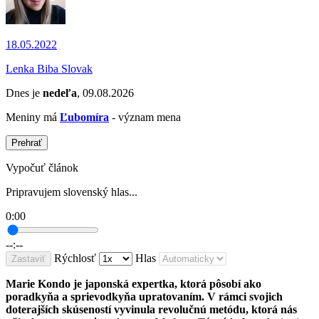
18.05.2022
Lenka Biba Slovak
Dnes je
nedeľa
, 09.08.2026
Meniny má
Ľubomíra
- význam mena
Prehrať
Vypočuť článok
Pripravujem slovenský hlas...
0:00
--:--
Rýchlosť
Hlas
Zastaviť
Marie Kondo je japonská expertka, ktorá pôsobí ako
poradkyňa a sprievodkyňa upratovaním. V rámci svojich
doterajších skúseností vyvinula revolučnú metódu, ktorá nás