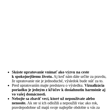
Skúste upratovanie vnímať ako výzvu na ceste
k spokojnejšiemu životu.
Aj keď nám dáte určite za pravdu,
že upratovanie nie je jednoduché, výsledok bude stáť za to.
Pred upratovaním majte predstavu o výsledku.
Vizualizácia
poriadku je jedným z kľúčov k dosiahnutiu harmónie aj
vo vašej domácnosti.
Nebojte sa zbaviť vecí, ktoré už nepoužívate alebo
nenosíte.
Ak ste si ich odložili a nepoužili viac ako rok,
pravdepodobne už majú svoje najlepšie obdobie u vás za