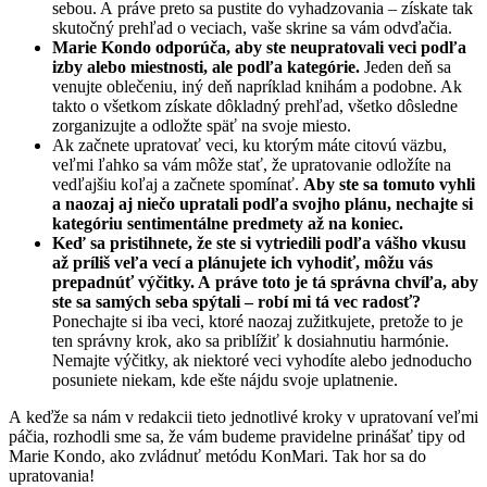
sebou. A práve preto sa pustite do vyhadzovania – získate tak
skutočný prehľad o veciach, vaše skrine sa vám odvďačia.
Marie Kondo odporúča, aby ste neupratovali veci podľa
izby alebo miestnosti, ale podľa kategórie.
Jeden deň sa
venujte oblečeniu, iný deň napríklad knihám a podobne. Ak
takto o všetkom získate dôkladný prehľad, všetko dôsledne
zorganizujte a odložte späť na svoje miesto.
Ak začnete upratovať veci, ku ktorým máte citovú väzbu,
veľmi ľahko sa vám môže stať, že upratovanie odložíte na
vedľajšiu koľaj a začnete spomínať.
Aby ste sa tomuto vyhli
a naozaj aj niečo upratali podľa svojho plánu, nechajte si
kategóriu sentimentálne predmety až na koniec.
Keď sa pristihnete, že ste si vytriedili podľa vášho vkusu
až príliš veľa vecí a plánujete ich vyhodiť, môžu vás
prepadnúť výčitky. A práve toto je tá správna chvíľa, aby
ste sa samých seba spýtali – robí mi tá vec radosť?
Ponechajte si iba veci, ktoré naozaj zužitkujete, pretože to je
ten správny krok, ako sa priblížiť k dosiahnutiu harmónie.
Nemajte výčitky, ak niektoré veci vyhodíte alebo jednoducho
posuniete niekam, kde ešte nájdu svoje uplatnenie.
A keďže sa nám v redakcii tieto jednotlivé kroky v upratovaní veľmi
páčia, rozhodli sme sa, že vám budeme pravidelne prinášať tipy od
Marie Kondo, ako zvládnuť metódu KonMari. Tak hor sa do
upratovania!