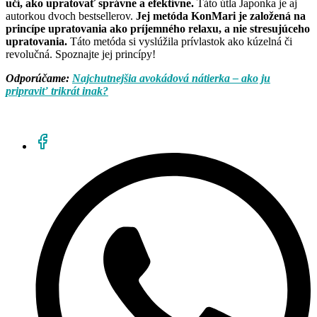
učí, ako upratovať správne a efektívne.
Táto útla Japonka je aj
autorkou dvoch bestsellerov.
Jej metóda KonMari je založená na
princípe upratovania ako príjemného relaxu, a nie stresujúceho
upratovania.
Táto metóda si vyslúžila prívlastok ako kúzelná či
revolučná. Spoznajte jej princípy!
Odporúčame:
Najchutnejšia avokádová nátierka – ako ju
pripraviť trikrát inak?