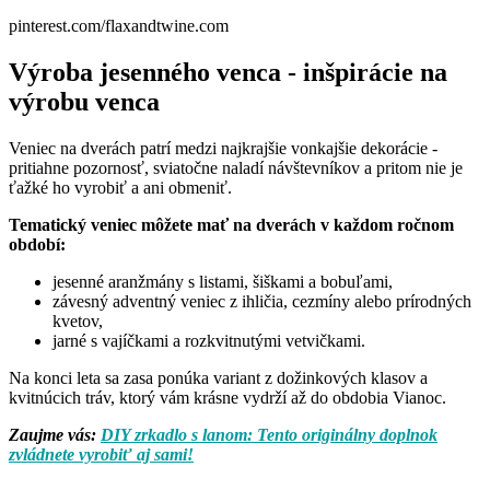
pinterest.com/flaxandtwine.com
Výroba jesenného venca - inšpirácie na
výrobu venca
Veniec na dverách patrí medzi najkrajšie vonkajšie dekorácie -
pritiahne pozornosť, sviatočne naladí návštevníkov a pritom nie je
ťažké ho vyrobiť a ani obmeniť.
Tematický veniec môžete mať na dverách v každom ročnom
období:
jesenné aranžmány s listami, šiškami a bobuľami,
závesný adventný veniec z ihličia, cezmíny alebo prírodných
kvetov,
jarné s vajíčkami a rozkvitnutými vetvičkami.
Na konci leta sa zasa ponúka variant z dožinkových klasov a
kvitnúcich tráv, ktorý vám krásne vydrží až do obdobia Vianoc.
Zaujme vás:
DIY zrkadlo s lanom: Tento originálny doplnok
zvládnete vyrobiť aj sami!