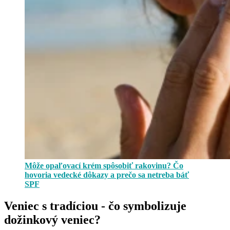
Môže opaľovací krém spôsobiť rakovinu? Čo
hovoria vedecké dôkazy a prečo sa netreba báť
SPF
Veniec s tradíciou - čo symbolizuje
dožinkový veniec?