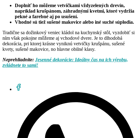
Doplniť ho môžeme vetvičkami vždyzelených drevín,
napríklad krušpánom, záhradnými kvetmi, ktoré vydržia
pekné a farebné aj po usušení.
Vhodné sú tiež sušené makovice alebo iné suché súplodia.
Tradične sa dožinkový veniec kládol na kuchynský stôl, vyzdobiť si
ním však pokojne môžeme aj vchodové dvere. Je to dlhodobá
dekorácia, pri ktorej krásne vyniknú vetvičky krušpánu, sušené
kvety, sušené makovice, no hlavne obilné klasy.
Neprehliadnite:
Jesenné dekorácie: Ideálny čas na ich výrobu,
zvládnete to sami!