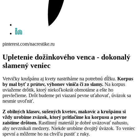
pinterest.com/nacrestike.ru
Upletenie dožinkového venca - dokonalý
slamený veniec
Vetvičky krušpánu aj kvety nastriháme na potrebnú dĺžku.
Korpus
by mal byť z prútov, výhonov viniča či zo slamy.
Na korpus
uviažeme drôtik, ktorý niekoľkokrát obmotáme a ešte ho
prevlečieme. Drôt budeme pri viazaní pevne uťahovať, úväzok sa
nesmie uvoľniť.
Z obilných klasov, sušených kvetov, makovíc a krušpánu si
vždy urobíme zväzok, ktorý pritlačíme ku korpusu a pevne
zaistíme drôtom.
Rastlinný materiál je dobré uväzovať nahusto,
aby nevznikali medzery. Niekde urobíme dvojitý úväzok. To veniec
spevní a môžeme ho na chvíľu pustiť z ruky.