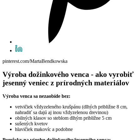
pinterest.com/MartaBendkowska
Výroba dožinkového venca - ako vyrobiť
jesenný veniec z prírodných materiálov
Výroba venca sa nezaobíde bez:
vetvičiek vždyzeleného krušpánu (dlhých približne 8 cm,
nahradiť sa dajú aj inou vždyzelenou drevinou)
obilných klasov so steblom dlhým približne 5 cm
sušených kvetov
hlavičiek makovíc a podobne
Pomôcky na výrobu dožinkového/jesenného venca: