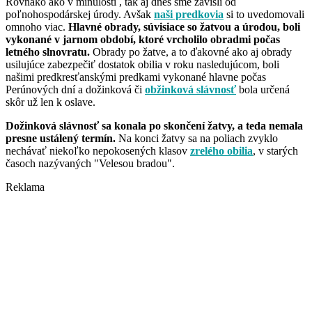
Rovnako ako v minulosti , tak aj dnes sme závislí od
poľnohospodárskej úrody. Avšak
naši predkovia
si to uvedomovali
omnoho viac.
Hlavné obrady, súvisiace so žatvou a úrodou, boli
vykonané v jarnom období, ktoré vrcholilo obradmi počas
letného slnovratu.
Obrady po žatve, a to ďakovné ako aj obrady
usilujúce zabezpečiť dostatok obilia v roku nasledujúcom, boli
našimi predkresťanskými predkami vykonané hlavne počas
Perúnových dní a dožinková či
obžinková slávnosť
bola určená
skôr už len k oslave.
Dožinková slávnosť sa konala po skončení žatvy, a teda nemala
presne ustálený termín.
Na konci žatvy sa na poliach zvyklo
nechávať niekoľko nepokosených klasov
zrelého obilia
, v starých
časoch nazývaných "Velesou bradou".
Reklama