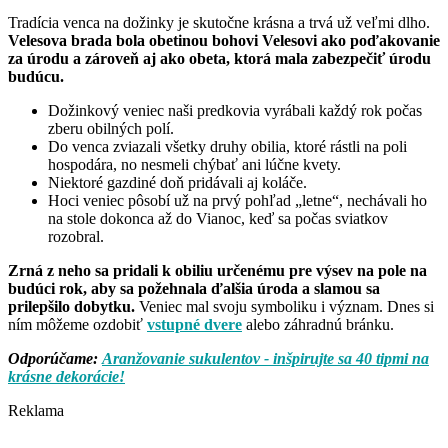
Tradícia venca na dožinky je skutočne krásna a trvá už veľmi dlho.
Velesova brada bola obetinou bohovi Velesovi ako poďakovanie
za úrodu a zároveň aj ako obeta, ktorá mala zabezpečiť úrodu
budúcu.
Dožinkový veniec naši predkovia vyrábali každý rok počas
zberu obilných polí.
Do venca zviazali všetky druhy obilia, ktoré rástli na poli
hospodára, no nesmeli chýbať ani lúčne kvety.
Niektoré gazdiné doň pridávali aj koláče.
Hoci veniec pôsobí už na prvý pohľad „letne“, nechávali ho
na stole dokonca až do Vianoc, keď sa počas sviatkov
rozobral.
Zrná z neho sa pridali k obiliu určenému pre výsev na pole na
budúci rok, aby sa požehnala ďalšia úroda a slamou sa
prilepšilo dobytku.
Veniec mal svoju symboliku i význam. Dnes si
ním môžeme ozdobiť
vstupné dvere
alebo záhradnú bránku.
Odporúčame:
Aranžovanie sukulentov - inšpirujte sa 40 tipmi na
krásne dekorácie!
Reklama