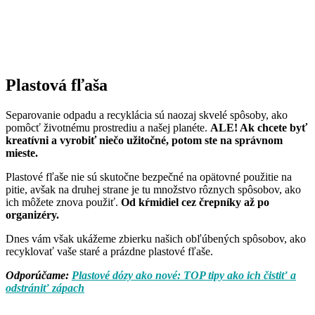
Plastová fľaša
Separovanie odpadu a recyklácia sú naozaj skvelé spôsoby, ako
pomôcť životnému prostrediu a našej planéte.
ALE! Ak chcete byť
kreatívni a vyrobiť niečo užitočné, potom ste na správnom
mieste.
Plastové fľaše nie sú skutočne bezpečné na opätovné použitie na
pitie, avšak na druhej strane je tu množstvo rôznych spôsobov, ako
ich môžete znova použiť.
Od kŕmidiel cez črepníky až po
organizéry.
Dnes vám však ukážeme zbierku našich obľúbených spôsobov, ako
recyklovať vaše staré a prázdne plastové fľaše.
Odporúčame:
Plastové dózy ako nové: TOP tipy ako ich čistiť a
odstrániť zápach