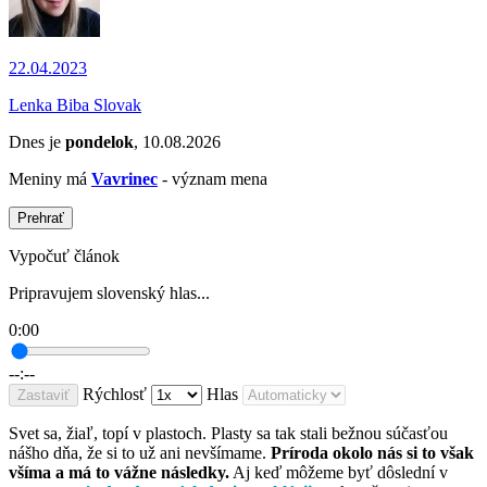
22.04.2023
Lenka Biba Slovak
Dnes je
pondelok
, 10.08.2026
Meniny má
Vavrinec
- význam mena
Prehrať
Vypočuť článok
Pripravujem slovenský hlas...
0:00
--:--
Rýchlosť
Hlas
Zastaviť
Svet sa, žiaľ, topí v plastoch. Plasty sa tak stali bežnou súčasťou
nášho dňa, že si to už ani nevšímame.
Príroda okolo nás si to však
všíma a má to vážne následky.
Aj keď môžeme byť dôslední v