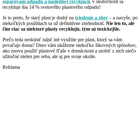
separovaní odpadu a následnej recyklácii
, v skutočnosti sa
recykluje iba 14 % svetového plastového odpadu!
Je to preto, že starý plast je drahý na
triedenie a zber
– a navyše, po
niekoľkých použitiach sa už definitívne znehodnotí.
Nie len to, ale
čím viac sa niektoré plasty recyklujú, tým sú toxickejšie.
Prečo teda neskúsiť nájsť iné využitie pre plast, ktorý sa vám
povaľuje doma? Dnes vám ukážeme niekoľko šikovných spôsobov,
ako znovu použiť plastové fľaše v domácnosti a urobiť z nich niečo
užitočné nielen pre seba, ale aj pre svoje okolie.
Reklama