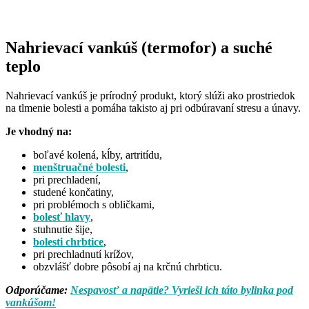
Nahrievací vankúš (termofor) a suché
teplo
Nahrievací vankúš je prírodný produkt, ktorý slúži ako prostriedok
na tlmenie bolesti a pomáha takisto aj pri odbúravaní stresu a únavy.
Je vhodný na:
boľavé kolená, kĺby, artritídu,
menštruačné bolesti
,
pri prechladení,
studené končatiny,
pri problémoch s obličkami,
bolesť hlavy
,
stuhnutie šije,
bolesti chrbtice
,
pri prechladnutí krížov,
obzvlášť dobre pôsobí aj na krčnú chrbticu.
Odporúčame:
Nespavosť a napätie? Vyrieši ich táto bylinka pod
vankúšom!