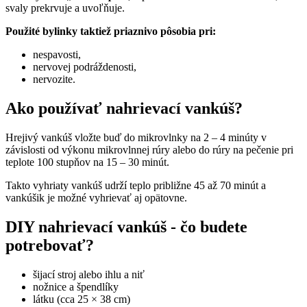
svaly prekrvuje a uvoľňuje.
Použité bylinky taktiež priaznivo pôsobia pri:
nespavosti,
nervovej podráždenosti,
nervozite.
Ako používať nahrievací vankúš?
Hrejivý vankúš vložte buď do mikrovlnky na 2 – 4 minúty v
závislosti od výkonu mikrovlnnej rúry alebo do rúry na pečenie pri
teplote 100 stupňov na 15 – 30 minút.
Takto vyhriaty vankúš udrží teplo približne 45 až 70 minút a
vankúšik je možné vyhrievať aj opätovne.
DIY nahrievací vankúš - čo budete
potrebovať?
šijací stroj alebo ihlu a niť
nožnice a špendlíky
látku (cca 25 × 38 cm)