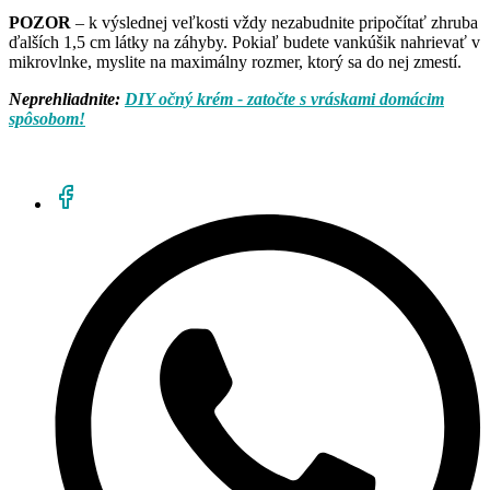
POZOR
– k výslednej veľkosti vždy nezabudnite pripočítať zhruba
ďalších 1,5 cm látky na záhyby. Pokiaľ budete vankúšik nahrievať v
mikrovlnke, myslite na maximálny rozmer, ktorý sa do nej zmestí.
Neprehliadnite:
DIY očný krém - zatočte s vráskami domácim
spôsobom!