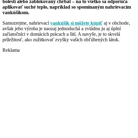
bolesti alebo zablokovaný chrbát – na to všetko sa odporúča
aplikovať suché teplo, napríklad so spomínaným nahrievacím
vankúšikom.
Samozrejme, nahrievací
vankúšik si môžete kúpiť
aj v obchode,
avšak jeho výroba je naozaj jednoduchá a zvládnu ju aj úplní
začiatočníci v domácich prácach a šití. A navyše, je to skvelá
príležitosť, ako zužitkovať zvyšky vašich obľúbených látok.
Reklama