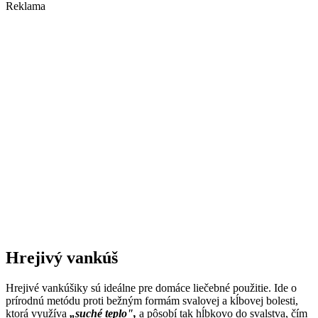
Reklama
Hrejivý vankúš
Hrejivé vankúšiky sú ideálne pre domáce liečebné použitie. Ide o
prírodnú metódu proti bežným formám svalovej a kĺbovej bolesti,
ktorá využíva
„suché teplo",
a pôsobí tak hĺbkovo do svalstva, čím