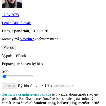
12.04.2023
Lenka Biba Slovak
Dnes je
pondelok
, 10.08.2026
Meniny má
Vavrinec
- význam mena
Prehrať
Vypočuť článok
Pripravujem slovenský hlas...
0:00
--:--
Rýchlosť
Hlas
Zastaviť
Termofor či nahrievací vankúš
je v každej domácnosti šikovný
pomocník. Pomáha na menštruačné bolesti, ale aj na stuhnutý
chrbát. A na čo ešte?
Studené nohy, boľavé kĺby, menštruačné