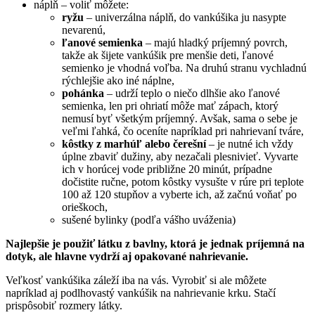
náplň – voliť môžete:
ryžu
– univerzálna náplň, do vankúšika ju nasypte
nevarenú,
ľanové semienka
– majú hladký príjemný povrch,
takže ak šijete vankúšik pre menšie deti, ľanové
semienko je vhodná voľba. Na druhú stranu vychladnú
rýchlejšie ako iné náplne,
pohánka
– udrží teplo o niečo dlhšie ako ľanové
semienka, len pri ohriatí môže mať zápach, ktorý
nemusí byť všetkým príjemný. Avšak, sama o sebe je
veľmi ľahká, čo oceníte napríklad pri nahrievaní tváre,
kôstky z marhúľ alebo čerešní
– je nutné ich vždy
úplne zbaviť dužiny, aby nezačali plesnivieť. Vyvarte
ich v horúcej vode približne 20 minút, prípadne
dočistite ručne, potom kôstky vysušte v rúre pri teplote
100 až 120 stupňov a vyberte ich, až začnú voňať po
orieškoch,
sušené bylinky (podľa vášho uváženia)
Najlepšie je použiť látku z bavlny, ktorá je jednak príjemná na
dotyk, ale hlavne vydrží aj opakované nahrievanie.
Veľkosť vankúšika záleží iba na vás. Vyrobiť si ale môžete
napríklad aj podlhovastý vankúšik na nahrievanie krku. Stačí
prispôsobiť rozmery látky.