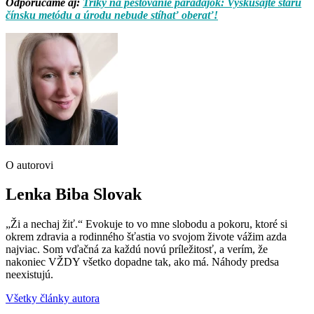
Odporúčame aj:
Triky na pestovanie paradajok: Vyskúšajte starú
čínsku metódu a úrodu nebude stíhať oberať!
O autorovi
Lenka Biba Slovak
„Ži a nechaj žiť.“ Evokuje to vo mne slobodu a pokoru, ktoré si
okrem zdravia a rodinného šťastia vo svojom živote vážim azda
najviac. Som vďačná za každú novú príležitosť, a verím, že
nakoniec VŽDY všetko dopadne tak, ako má. Náhody predsa
neexistujú.
Všetky články autora