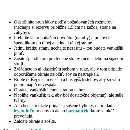
Odstrihnite pruh látky podľa požadovaných rozmerov
(nechajte si rezervu približne 1,5 cm na každej strane na
záhyby).
Prehnite látku potlačou dovnútra (naruby) a prichyťte
špendlíkom po dlhej a jednej krátkej strane.
Jednu krátku stranu nechajte nezašitú – tou budete vankúšik
plniť.
Zošite špendlíkom prichytené strany ručne alebo na šijacom
stroji.
Zvládnete to aj klasickým stehom v ruke, ale v tom prípade
odporúčame okraje založiť, aby sa nestrapkali.
Robte radšej viac menších a hustejších stehov, aby sa vám
potom náplň nevyspala.
Obráťte vankúšik lícnou stranou nahor.
Naplňte vankúšik tak, aby bol dostatočne objemný, ale stále
tvárny.
Ak chcete, môžete pridať aj sušené bylinky, napríklad
levanduľu
, medovku alebo
harmanček
, ktoré vankúšik
prevoňajú.
Založte okraje a zošite.