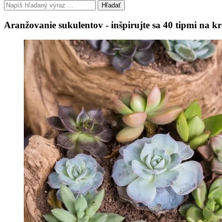
Hľadať
Aranžovanie sukulentov - inšpirujte sa 40 tipmi na k