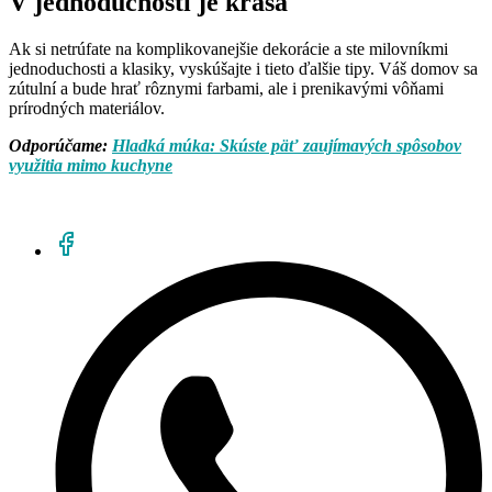
V jednoduchosti je krása
Ak si netrúfate na komplikovanejšie dekorácie a ste milovníkmi
jednoduchosti a klasiky, vyskúšajte i tieto ďalšie tipy. Váš domov sa
zútulní a bude hrať rôznymi farbami, ale i prenikavými vôňami
prírodných materiálov.
Odporúčame:
Hladká múka: Skúste päť zaujímavých spôsobov
využitia mimo kuchyne