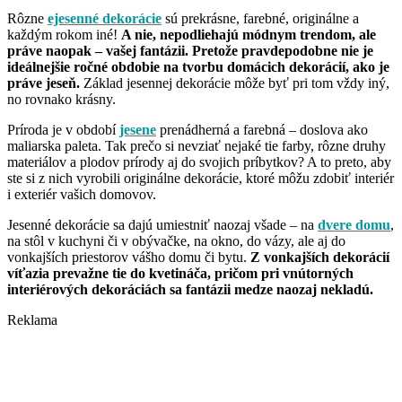
Rôzne
ejesenné dekorácie
sú prekrásne, farebné, originálne a
každým rokom iné!
A nie, nepodliehajú módnym trendom, ale
práve naopak – vašej fantázii. Pretože pravdepodobne nie je
ideálnejšie ročné obdobie na tvorbu domácich dekorácií, ako je
práve jeseň.
Základ jesennej dekorácie môže byť pri tom vždy iný,
no rovnako krásny.
Príroda je v období
jesene
prenádherná a farebná – doslova ako
maliarska paleta. Tak prečo si nevziať nejaké tie farby, rôzne druhy
materiálov a plodov prírody aj do svojich príbytkov? A to preto, aby
ste si z nich vyrobili originálne dekorácie, ktoré môžu zdobiť interiér
i exteriér vašich domovov.
Jesenné dekorácie sa dajú umiestniť naozaj všade – na
dvere domu
,
na stôl v kuchyni či v obývačke, na okno, do vázy, ale aj do
vonkajších priestorov vášho domu či bytu.
Z vonkajších dekorácií
víťazia prevažne tie do kvetináča, pričom pri vnútorných
interiérových dekoráciách sa fantázii medze naozaj nekladú.
Reklama