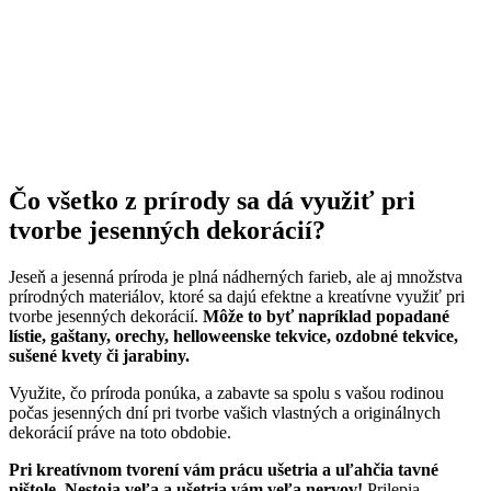
Čo všetko z prírody sa dá využiť pri
tvorbe jesenných dekorácií?
Jeseň a jesenná príroda je plná nádherných farieb, ale aj množstva
prírodných materiálov, ktoré sa dajú efektne a kreatívne využiť pri
tvorbe jesenných dekorácií.
Môže to byť napríklad popadané
lístie, gaštany, orechy, helloweenske tekvice, ozdobné tekvice,
sušené kvety či jarabiny.
Využite, čo príroda ponúka, a zabavte sa spolu s vašou rodinou
počas jesenných dní pri tvorbe vašich vlastných a originálnych
dekorácií práve na toto obdobie.
Pri kreatívnom tvorení vám prácu ušetria a uľahčia tavné
pištole. Nestoja veľa a ušetria vám veľa nervov!
Prilepia