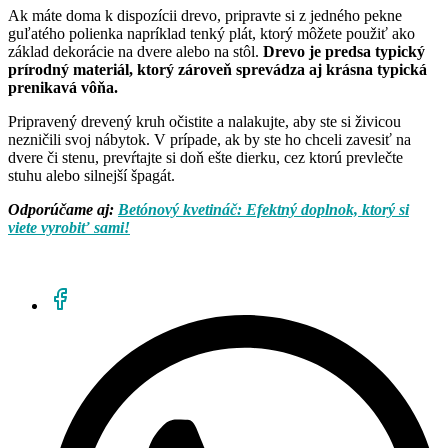
Ak máte doma k dispozícii drevo, pripravte si z jedného pekne
guľatého polienka napríklad tenký plát, ktorý môžete použiť ako
základ dekorácie na dvere alebo na stôl.
Drevo je predsa typický
prírodný materiál, ktorý zároveň sprevádza aj krásna typická
prenikavá vôňa.
Pripravený drevený kruh očistite a nalakujte, aby ste si živicou
nezničili svoj nábytok. V prípade, ak by ste ho chceli zavesiť na
dvere či stenu, prevŕtajte si doň ešte dierku, cez ktorú prevlečte
stuhu alebo silnejší špagát.
Odporúčame aj:
Betónový kvetináč: Efektný doplnok, ktorý si
viete vyrobiť sami!