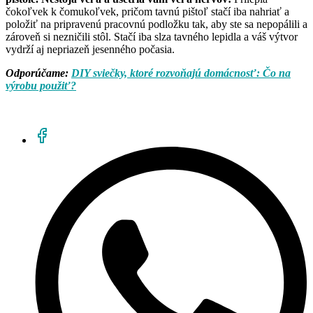
čokoľvek k čomukoľvek, pričom tavnú pištoľ stačí iba nahriať a
položiť na pripravenú pracovnú podložku tak, aby ste sa nepopálili a
zároveň si nezničili stôl. Stačí iba slza tavného lepidla a váš výtvor
vydrží aj nepriazeň jesenného počasia.
Odporúčame:
DIY sviečky, ktoré rozvoňajú domácnosť: Čo na
výrobu použiť?