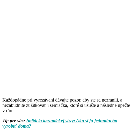
Každopádne pri vyrezávaní dávajte pozor, aby ste sa nezranili, a
nezabudnite zužitkovať i semiačka, ktoré si usušte a následne upečte
v rúre.
Tip pre vás:
Imitácia keramickej vázy: Ako si ju jednoducho
vyrobiť doma?