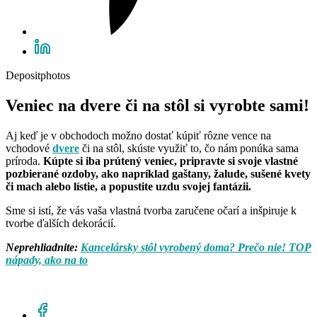
Depositphotos
Veniec na dvere či na stôl si vyrobte sami!
Aj keď je v obchodoch možno dostať kúpiť rôzne vence na
vchodové
dvere
či na stôl, skúste využiť to, čo nám ponúka sama
príroda.
Kúpte si iba prútený veniec, pripravte si svoje vlastné
pozbierané ozdoby, ako napríklad gaštany, žalude, sušené kvety
či mach alebo lístie, a popustite uzdu svojej fantázii.
Sme si istí, že vás vaša vlastná tvorba zaručene očarí a inšpiruje k
tvorbe ďalších dekorácií.
Neprehliadnite:
Kancelársky stôl vyrobený doma? Prečo nie! TOP
nápady, ako na to