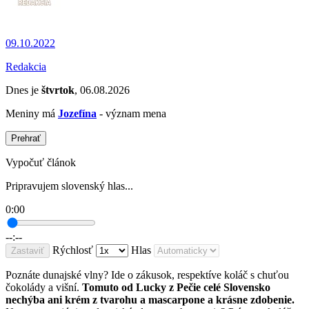
09.10.2022
Redakcia
Dnes je
štvrtok
, 06.08.2026
Meniny má
Jozefína
- význam mena
Prehrať
Vypočuť článok
Pripravujem slovenský hlas...
0:00
--:--
Rýchlosť
Hlas
Zastaviť
Poznáte dunajské vlny? Ide o zákusok, respektíve koláč s chuťou
čokolády a višní.
Tomuto od Lucky z Pečie celé Slovensko
nechýba ani krém z tvarohu a mascarpone a krásne zdobenie.