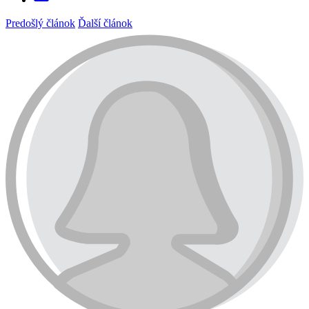
Predošlý článok
Ďalší článok