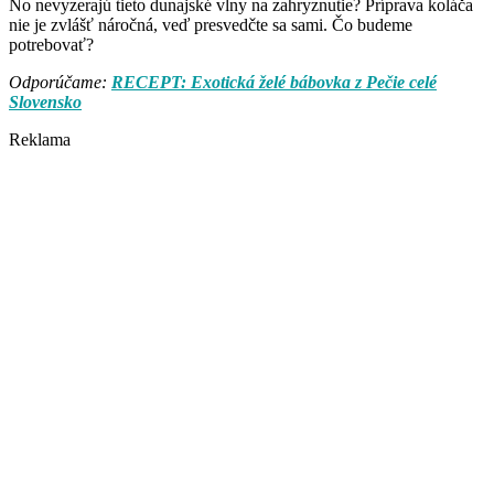
No nevyzerajú tieto dunajské vlny na zahryznutie? Príprava koláča
nie je zvlášť náročná, veď presvedčte sa sami. Čo budeme
potrebovať?
Odporúčame:
RECEPT: Exotická želé bábovka z Pečie celé
Slovensko
Reklama