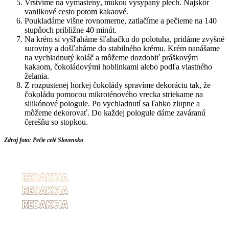
Vrstvíme na vymastený, múkou vysypaný plech. Najskôr
vanilkové cesto potom kakaové.
Poukladáme višne rovnomerne, zatlačíme a pečieme na 140
stupňoch približne 40 minút.
Na krém si vyšľaháme šľahačku do polotuha, pridáme zvyšné
suroviny a došľaháme do stabilného krému. Krém nanášame
na vychladnutý koláč a môžeme dozdobiť práškovým
kakaom, čokoládovými hoblinkami alebo podľa vlastného
želania.
Z rozpustenej horkej čokolády spravíme dekoráciu tak, že
čokoládu pomocou mikroténového vrecka striekame na
silikónové pologule. Po vychladnutí sa ľahko zlupne a
môžeme dekorovať. Do každej pologule dáme zaváranú
čerešňu so stopkou.
Zdroj foto: Pečie celé Slovensko