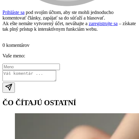
Prihláste sa
pod svojím účtom, aby ste mohli jednoducho
komentovať články, zapájať sa do súťaží a hlasovať.
Ak ešte nemáte vytvorený účet, neváhajte a
zaregistrujte sa
– získate
tak plný prístup k interaktívnym funkciám webu.
Prihlásiť sa / vytvoriť účet
0 komentárov
Vaše meno:
ČO ČÍTAJÚ OSTATNÍ