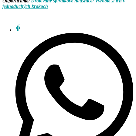
Odporúčame:
Drôtované špirálkové náušnice: Vyrobte si ich v
jednoduchých krokoch