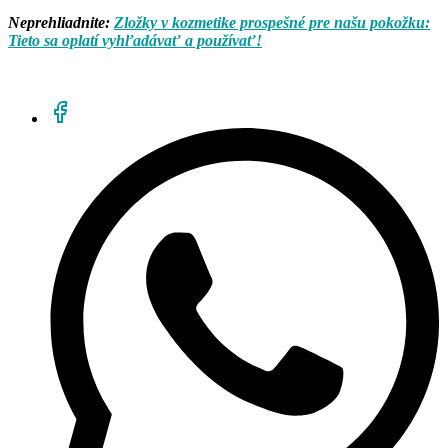
Neprehliadnite:
Zložky v kozmetike prospešné pre našu pokožku:
Tieto sa oplatí vyhľadávať a používať!