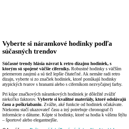
Vyberte si náramkové hodinky podľa
súčasných trendov
Súčasné trendy hlásia návrat k retro dizajnu hodiniek, s
ktorým sú spojené väčšie ciferníky.
Robustné hodinky s väčším
priemerom zaujmú a sú tiež lepšie čitateľné. Ak nemáte radi retro
dizajn, vyberte si zo značiek hodiniek, ktoré ponúkajú hodinky
atypických tvarov s hranami alebo s ciferníkom nezvyčajnej farby.
Pri kúpe značkových náramkových hodiniek je dôležité zvážiť
niekoľko faktorov.
Vyberte si kvalitné materiály, ktoré odolávajú
času a poškriabaniu
. Zvážte, aké funkcie od hodiniek očakávate.
Niekomu stačí ukazovateľ času a iný potrebuje chronograf či
informácie o dátume. Kúpte si hodinky, ktoré sa hodia k vášmu štýlu
– športové alebo elegantnejšie.