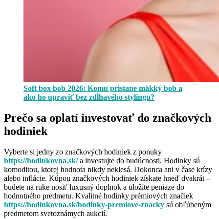
Soft box bob 2026: Komu pristane mäkký bob a
ako ho upraviť bez zdĺhavého stylingu?
Prečo sa oplatí investovať do značkových
hodiniek
Vyberte si jedny zo značkových hodiniek z ponuky
https://hodinkovna.sk/
a investujte do budúcnosti. Hodinky sú
komoditou, ktorej hodnota nikdy neklesá. Dokonca ani v čase krízy
alebo inflácie. Kúpou značkových hodiniek získate hneď dvakrát –
budete na ruke nosiť luxusný doplnok a uložíte peniaze do
hodnotného predmetu. Kvalitné hodinky prémiových značiek
https://hodinkovna.sk/hodinky-premiove-znacky
sú obľúbeným
predmetom svetoznámych aukcií.