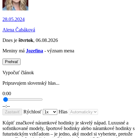
28.05.2024
Alena Čabáková
Dnes je
štvrtok
, 06.08.2026
Meniny má
Jozefína
- význam mena
Prehrať
Vypočuť článok
Pripravujem slovenský hlas...
0:00
--:--
Rýchlosť
Hlas
Zastaviť
Kúpiť značkové náramkové hodinky je skvelý nápad. Luxusné a
sofistikované modely, športové hodinky alebo náramkové hodinky s
futuristickým vzhľadom – je jedno, aký model si vyberiete, pretože