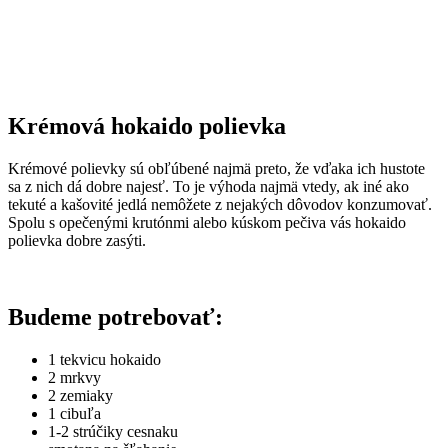
Krémová hokaido polievka
Krémové polievky sú obľúbené najmä preto, že vďaka ich hustote
sa z nich dá dobre najesť. To je výhoda najmä vtedy, ak iné ako
tekuté a kašovité jedlá nemôžete z nejakých dôvodov konzumovať.
Spolu s opečenými krutónmi alebo kúskom pečiva vás hokaido
polievka dobre zasýti.
Budeme potrebovať:
1 tekvicu hokaido
2 mrkvy
2 zemiaky
1 cibuľa
1-2 strúčiky cesnaku