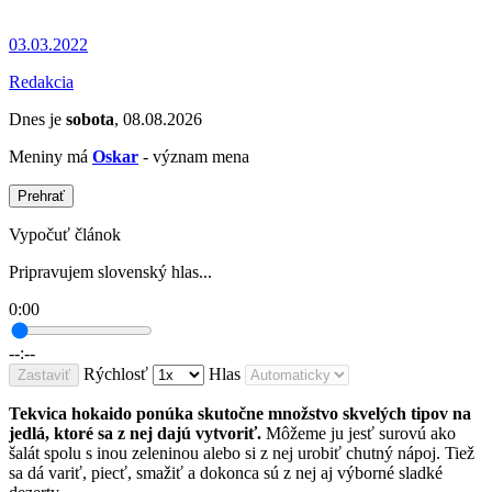
03.03.2022
Redakcia
Dnes je
sobota
, 08.08.2026
Meniny má
Oskar
- význam mena
Prehrať
Vypočuť článok
Pripravujem slovenský hlas...
0:00
--:--
Rýchlosť
Hlas
Zastaviť
Tekvica hokaido ponúka skutočne množstvo skvelých tipov na
jedlá, ktoré sa z nej dajú vytvoriť.
Môžeme ju jesť surovú ako
šalát spolu s inou zeleninou alebo si z nej urobiť chutný nápoj. Tiež
sa dá variť, piecť, smažiť a dokonca sú z nej aj výborné sladké