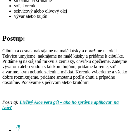
smotana na šľahanie
soľ, korenie
sekvicový alebo olivový olej
vývar alebo bujón
Postup:
Cibuľu a cesnak nakrájame na malé kúsky a opražíme na oleji.
Tekvicu umyjeme, nakrájame na malé kúsky a pridáme k cibuľke.
Pridáme aj nakrájanú mrkvu a zemiaky, chvíľku opečieme. Zalejme
vývarom alebo vodou s kúskom bujónu, pridáme korenie, soľ
a varíme, kým nebude zelenina mäkká. Korenie vyberieme a všetko
dobre rozmixujeme, pridáme smotanu podľa chuti a prípadne
dosolíme. Podávame s pečivom alebo krutónmi.
Pozri aj:
Liečivý Aloe vera gél – ako ho správne aplikovať na
tvár?