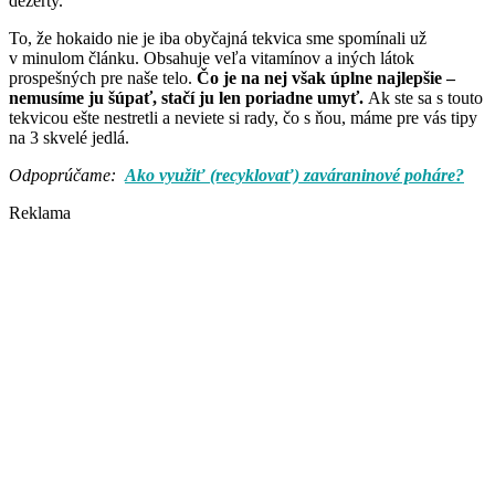
dezerty.
To, že hokaido nie je iba obyčajná tekvica sme spomínali už
v minulom článku. Obsahuje veľa vitamínov a iných látok
prospešných pre naše telo.
Čo je na nej však úplne najlepšie –
nemusíme ju šúpať, stačí ju len poriadne umyť.
Ak ste sa s touto
tekvicou ešte nestretli a neviete si rady, čo s ňou, máme pre vás tipy
na 3 skvelé jedlá.
Odpoprúčame:
Ako využiť (recyklovať) zaváraninové poháre?
Reklama