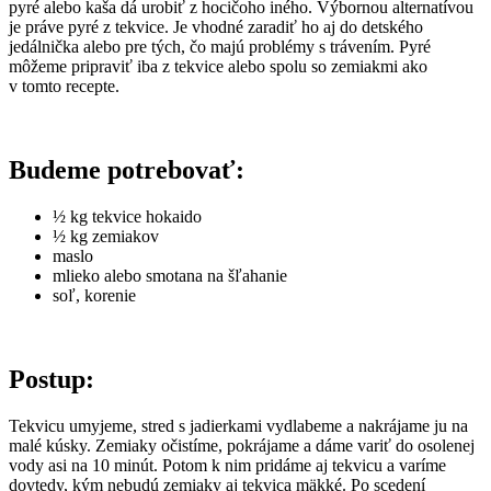
pyré alebo kaša dá urobiť z hocičoho iného. Výbornou alternatívou
je práve pyré z tekvice. Je vhodné zaradiť ho aj do detského
jedálnička alebo pre tých, čo majú problémy s trávením. Pyré
môžeme pripraviť iba z tekvice alebo spolu so zemiakmi ako
v tomto recepte.
Budeme potrebovať:
½ kg tekvice hokaido
½ kg zemiakov
maslo
mlieko alebo smotana na šľahanie
soľ, korenie
Postup:
Tekvicu umyjeme, stred s jadierkami vydlabeme a nakrájame ju na
malé kúsky. Zemiaky očistíme, pokrájame a dáme variť do osolenej
vody asi na 10 minút. Potom k nim pridáme aj tekvicu a varíme
dovtedy, kým nebudú zemiaky aj tekvica mäkké. Po scedení