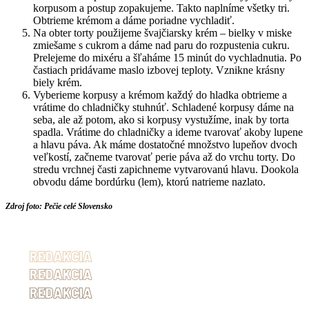
korpusom a postup zopakujeme. Takto naplníme všetky tri.
Obtrieme krémom a dáme poriadne vychladiť.
Na obter torty použijeme švajčiarsky krém – bielky v miske
zmiešame s cukrom a dáme nad paru do rozpustenia cukru.
Prelejeme do mixéru a šľaháme 15 minút do vychladnutia. Po
častiach pridávame maslo izbovej teploty. Vznikne krásny
biely krém.
Vyberieme korpusy a krémom každý do hladka obtrieme a
vrátime do chladničky stuhnúť. Schladené korpusy dáme na
seba, ale až potom, ako si korpusy vystužíme, inak by torta
spadla. Vrátime do chladničky a ideme tvarovať akoby lupene
a hlavu páva. Ak máme dostatočné množstvo lupeňov dvoch
veľkostí, začneme tvarovať perie páva až do vrchu torty. Do
stredu vrchnej časti zapichneme vytvarovanú hlavu. Dookola
obvodu dáme bordúrku (lem), ktorú natrieme nazlato.
Zdroj foto: Pečie celé Slovensko