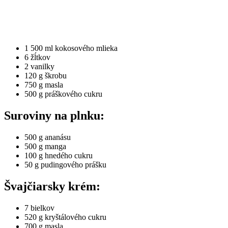
1 500 ml kokosového mlieka
6 žĺtkov
2 vanilky
120 g škrobu
750 g masla
500 g práškového cukru
Suroviny na plnku:
500 g ananásu
500 g manga
100 g hnedého cukru
50 g pudingového prášku
Švajčiarsky krém:
7 bielkov
520 g kryštálového cukru
700 g masla