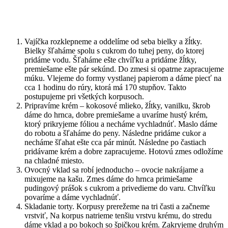
Vajíčka rozklepneme a oddelíme od seba bielky a žĺtky.
Bielky šľaháme spolu s cukrom do tuhej peny, do ktorej
pridáme vodu. Šľaháme ešte chvíľku a pridáme žĺtky,
premiešame ešte pár sekúnd. Do zmesi si opatrne zapracujeme
múku. Vlejeme do formy vystlanej papierom a dáme piecť na
cca 1 hodinu do rúry, ktorá má 170 stupňov. Takto
postupujeme pri všetkých korpusoch.
Pripravíme krém – kokosové mlieko, žĺtky, vanilku, škrob
dáme do hrnca, dobre premiešame a uvaríme hustý krém,
ktorý prikryjeme fóliou a necháme vychladnúť. Maslo dáme
do robotu a šľaháme do peny. Následne pridáme cukor a
necháme šľahat ešte cca pár minút. Následne po častiach
pridávame krém a dobre zapracujeme. Hotovú zmes odložíme
na chladné miesto.
Ovocný vklad sa robí jednoducho – ovocie nakrájame a
mixujeme na kašu. Zmes dáme do hrnca primiešame
pudingový prášok s cukrom a privedieme do varu. Chvíľku
povaríme a dáme vychladnúť.
Skladanie torty. Korpusy prerežeme na tri časti a začneme
vrstviť, Na korpus natrieme tenšiu vrstvu krému, do stredu
dáme vklad a po bokoch so špičkou krém. Zakryjeme druhým