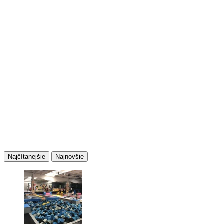
Najčítanejšie
Najnovšie