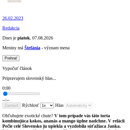
26.02.2023
Redakcia
Dnes je
piatok
, 07.08.2026
Meniny má
Štefánia
- význam mena
Prehrať
Vypočuť článok
Pripravujem slovenský hlas...
0:00
--:--
Rýchlosť
Hlas
Zastaviť
Obľubujete exotické chute?
V tom prípade vás táto torta
kombinujúca kokos, ananás a mango úplne nadchne. V relácii
Pečie celé Slovensko ju upiekla a vyzdobila súťažiaca Janka.