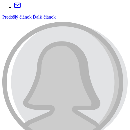
Predošlý článok
Ďalší článok