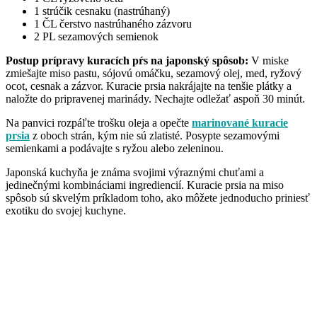
1 strúčik cesnaku (nastrúhaný)
1 ČL čerstvo nastrúhaného zázvoru
2 PL sezamových semienok
Postup prípravy kuracích pŕs na japonský spôsob:
V miske
zmiešajte miso pastu, sójovú omáčku, sezamový olej, med, ryžový
ocot, cesnak a zázvor. Kuracie prsia nakrájajte na tenšie plátky a
naložte do pripravenej marinády. Nechajte odležať aspoň 30 minút.
Na panvici rozpáľte trošku oleja a opečte
marinované kuracie
prsia
z oboch strán, kým nie sú zlatisté. Posypte sezamovými
semienkami a podávajte s ryžou alebo zeleninou.
Japonská kuchyňa je známa svojimi výraznými chuťami a
jedinečnými kombináciami ingrediencií. Kuracie prsia na miso
spôsob sú skvelým príkladom toho, ako môžete jednoducho priniesť
exotiku do svojej kuchyne.