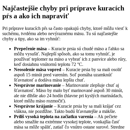
Najčastejšie chyby pri príprave kuracích
pŕs a ako ich napraviť
Pri príprave kuracích pŕs sa často opakujú chyby, ktoré môžu viesť k
suchému, tvrdému alebo nevýraznému mäsu. Tu sú najčastejšie
chyby a tipy, ako sa im vyhnúť:
Prepečenie mäsa
– Kuracie prsia sú chudé mäso a ľahko sa
môžu vysušiť. Najlepší spôsob, ako sa tomu vyhnúť, je
používať teplomer na mäso a vybrať ich z panvice alebo rúry,
keď dosiahnu vnútornú teplotu 72 °C.
Neosolenie mäsa vopred
– Kuracie prsia by sa mali osoliť
aspoň 15 minút pred varením. Soľ pomáha uzamknúť
šťavnatosť a dodáva mäsu lepšiu chuť.
Nesprávne marinovanie
– Marinovanie zlepšuje chuť aj
šťavnatosť. Mäso by malo byť marinované aspoň 30 minút,
ale nie dlhšie ako 24 hodín (hlavne pri kyslých marinádach,
ktoré môžu mäso rozmočiť).
Nesprávne krájanie
– Kuracie prsia by sa mali krájať cez
vlákna, nie pozdĺžne. Takto budú šťavnatejšie a mäkšie.
Príliš vysoká teplota na začiatku varenia
– Ak pečiete
alebo smažíte na extrémne vysokej teplote, vonkajšia časť
mäsa sa môže spáliť, zatiaľ čo vnútro ostane surové. Stredne