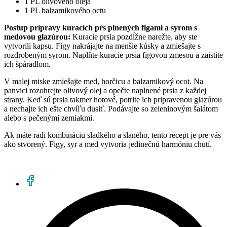
1 PL olivového oleja
1 PL balzamikového octu
Postup prípravy kuracích pŕs plnených figami a syrom s
medovou glazúrou:
Kuracie prsia pozdĺžne narežte, aby ste
vytvorili kapsu. Figy nakrájajte na menšie kúsky a zmiešajte s
rozdrobeným syrom. Naplňte kuracie prsia figovou zmesou a zaistite
ich špáradlom.
V malej miske zmiešajte med, horčicu a balzamikový ocot. Na
panvici rozohrejte olivový olej a opečte naplnené prsia z každej
strany. Keď sú prsia takmer hotové, potrite ich pripravenou glazúrou
a nechajte ich ešte chvíľu dusiť. Podávajte so zeleninovým šalátom
alebo s pečenými zemiakmi.
Ak máte radi kombináciu sladkého a slaného, tento recept je pre vás
ako stvorený. Figy, syr a med vytvoria jedinečnú harmóniu chutí.