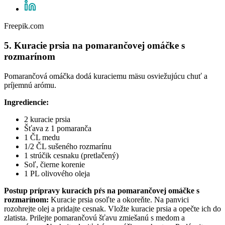
Freepik.com
5. Kuracie prsia na pomarančovej omáčke s
rozmarínom
Pomarančová omáčka dodá kuraciemu mäsu osviežujúcu chuť a
príjemnú arómu.
Ingrediencie:
2 kuracie prsia
Šťava z 1 pomaranča
1 ČL medu
1/2 ČL sušeného rozmarínu
1 strúčik cesnaku (pretlačený)
Soľ, čierne korenie
1 PL olivového oleja
Postup prípravy kuracích pŕs na pomarančovej omáčke s
rozmarínom:
Kuracie prsia osoľte a okoreňte. Na panvici
rozohrejte olej a pridajte cesnak. Vložte kuracie prsia a opečte ich do
zlatista. Prilejte pomarančovú šťavu zmiešanú s medom a