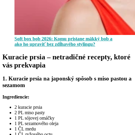
Soft box bob 2026: Komu pristane mäkký bob a
ako ho upraviť bez zdĺhavého stylingu?
Kuracie prsia – netradičné recepty, ktoré
vás prekvapia
1. Kuracie prsia na japonský spôsob s miso pastou a
sezamom
Ingrediencie:
2 kuracie prsia
2 PL miso pasty
1 PL sójovej omáčky
1 PL sezamového oleja
1 ČL medu
1 ČL ryžového octu