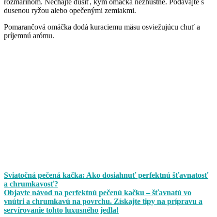
rozmarínom. Nechajte dusiť, kým omáčka nezhustne. Podávajte s
dusenou ryžou alebo opečenými zemiakmi.
Pomarančová omáčka dodá kuraciemu mäsu osviežujúcu chuť a
príjemnú arómu.
Sviatočná pečená kačka: Ako dosiahnuť perfektnú šťavnatosť
a chrumkavosť?
Objavte návod na perfektnú pečenú kačku – šťavnatú vo
vnútri a chrumkavú na povrchu. Získajte tipy na prípravu a
servírovanie tohto luxusného jedla!