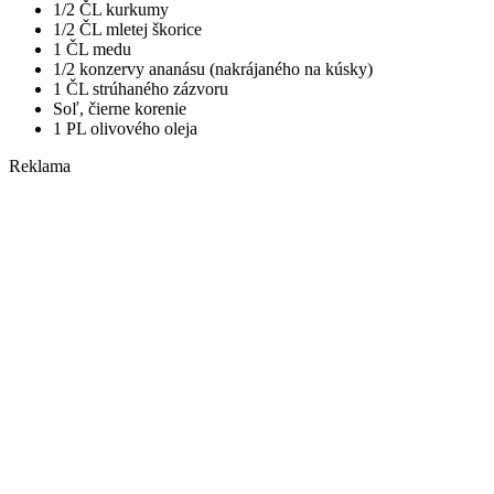
1/2 ČL kurkumy
1/2 ČL mletej škorice
1 ČL medu
1/2 konzervy ananásu (nakrájaného na kúsky)
1 ČL strúhaného zázvoru
Soľ, čierne korenie
1 PL olivového oleja
Reklama