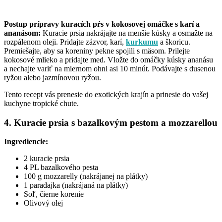
Postup prípravy kuracích pŕs v kokosovej omáčke s karí a
ananásom:
Kuracie prsia nakrájajte na menšie kúsky a osmažte na
rozpálenom oleji. Pridajte zázvor, karí,
kurkumu
a škoricu.
Premiešajte, aby sa koreniny pekne spojili s mäsom. Prilejte
kokosové mlieko a pridajte med. Vložte do omáčky kúsky ananásu
a nechajte variť na miernom ohni asi 10 minút. Podávajte s dusenou
ryžou alebo jazmínovou ryžou.
Tento recept vás prenesie do exotických krajín a prinesie do vašej
kuchyne tropické chute.
4. Kuracie prsia s bazalkovým pestom a mozzarellou
Ingrediencie:
2 kuracie prsia
4 PL bazalkového pesta
100 g mozzarelly (nakrájanej na plátky)
1 paradajka (nakrájaná na plátky)
Soľ, čierne korenie
Olivový olej