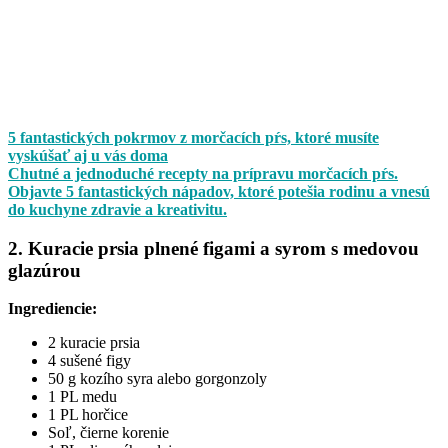
5 fantastických pokrmov z morčacích pŕs, ktoré musíte
vyskúšať aj u vás doma
Chutné a jednoduché recepty na prípravu morčacích pŕs.
Objavte 5 fantastických nápadov, ktoré potešia rodinu a vnesú
do kuchyne zdravie a kreativitu.
2. Kuracie prsia plnené figami a syrom s medovou
glazúrou
Ingrediencie:
2 kuracie prsia
4 sušené figy
50 g kozího syra alebo gorgonzoly
1 PL medu
1 PL horčice
Soľ, čierne korenie