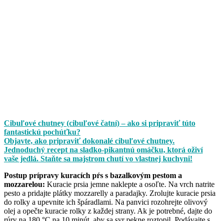
Cibuľové chutney (cibuľové čatní) – ako si pripraviť túto
fantastickú pochúťku?
Objavte, ako pripraviť dokonalé cibuľové chutney.
Jednoduchý recept na sladko-pikantnú omáčku, ktorá oživí
vaše jedlá. Staňte sa majstrom chutí vo vlastnej kuchyni!
Postup prípravy kuracích pŕs s bazalkovým pestom a
mozzarelou:
Kuracie prsia jemne naklepte a osoľte. Na vrch natrite
pesto a pridajte plátky mozzarelly a paradajky. Zrolujte kuracie prsia
do rolky a upevnite ich špáradlami. Na panvici rozohrejte olivový
olej a opečte kuracie rolky z každej strany. Ak je potrebné, dajte do
rúry na 180 °C na 10 minút, aby sa syr pekne roztopil. Podávajte s