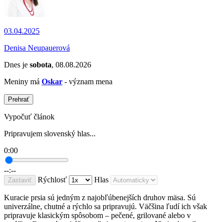
03.04.2025
Denisa Neupauerová
Dnes je
sobota
, 08.08.2026
Meniny má
Oskar
- význam mena
Prehrať
Vypočuť článok
Pripravujem slovenský hlas...
0:00
--:--
Rýchlosť
Hlas
Zastaviť
Kuracie prsia sú jedným z najobľúbenejších druhov mäsa. Sú
univerzálne, chutné a rýchlo sa pripravujú. Väčšina ľudí ich však
pripravuje klasickým spôsobom – pečené, grilované alebo v