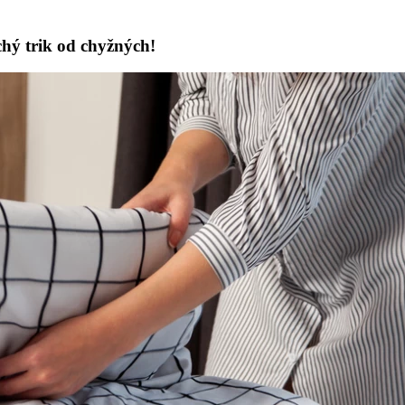
hý trik od chyžných!