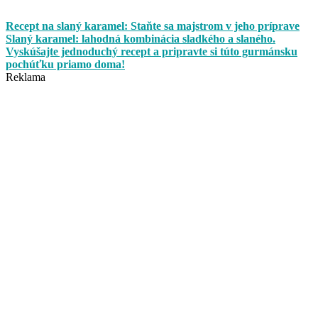
Recept na slaný karamel: Staňte sa majstrom v jeho príprave
Slaný karamel: lahodná kombinácia sladkého a slaného.
Vyskúšajte jednoduchý recept a pripravte si túto gurmánsku
pochúťku priamo doma!
Reklama