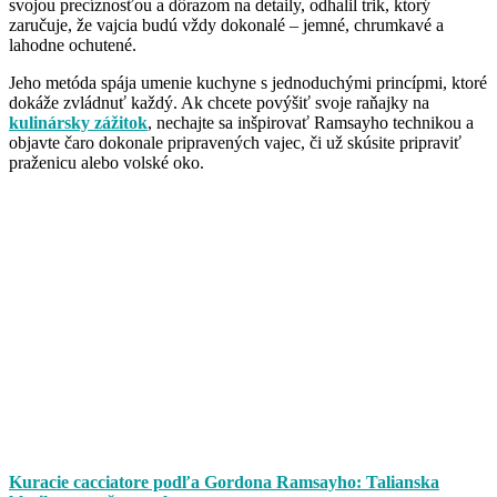
svojou precíznosťou a dôrazom na detaily, odhalil trik, ktorý
zaručuje, že vajcia budú vždy dokonalé – jemné, chrumkavé a
lahodne ochutené.
Jeho metóda spája umenie kuchyne s jednoduchými princípmi, ktoré
dokáže zvládnuť každý. Ak chcete povýšiť svoje raňajky na
kulinársky zážitok
, nechajte sa inšpirovať Ramsayho technikou a
objavte čaro dokonale pripravených vajec, či už skúsite pripraviť
praženicu alebo volské oko.
Kuracie cacciatore podľa Gordona Ramsayho: Talianska