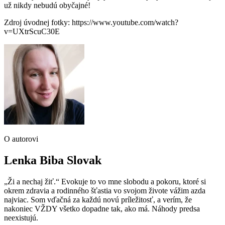
už nikdy nebudú obyčajné!
Zdroj úvodnej fotky: https://www.youtube.com/watch?
v=UXtrScuC30E
O autorovi
Lenka Biba Slovak
„Ži a nechaj žiť.“ Evokuje to vo mne slobodu a pokoru, ktoré si
okrem zdravia a rodinného šťastia vo svojom živote vážim azda
najviac. Som vďačná za každú novú príležitosť, a verím, že
nakoniec VŽDY všetko dopadne tak, ako má. Náhody predsa
neexistujú.