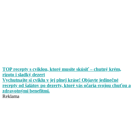
TOP recepty s cviklou, ktoré musíte skúsiť – chutný krém,
rizoto i sladký dezert
Vychutnajte si cviklu v jej plnej kráse! Objavte jedinečné
recepty od šalátov po dezerty, ktoré vás očaria svojou chuťou a
zdravotnými benefitmi.
Reklama