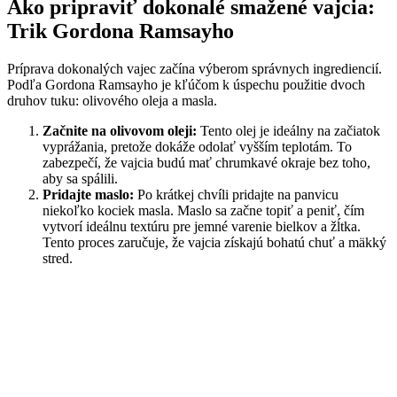
Ako pripraviť dokonalé smažené vajcia:
Trik Gordona Ramsayho
Príprava dokonalých vajec začína výberom správnych ingrediencií.
Podľa Gordona Ramsayho je kľúčom k úspechu použitie dvoch
druhov tuku: olivového oleja a masla.
Začnite na olivovom oleji:
Tento olej je ideálny na začiatok
vyprážania, pretože dokáže odolať vyšším teplotám. To
zabezpečí, že vajcia budú mať chrumkavé okraje bez toho,
aby sa spálili.
Pridajte maslo:
Po krátkej chvíli pridajte na panvicu
niekoľko kociek masla. Maslo sa začne topiť a peniť, čím
vytvorí ideálnu textúru pre jemné varenie bielkov a žĺtka.
Tento proces zaručuje, že vajcia získajú bohatú chuť a mäkký
stred.