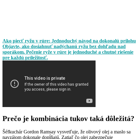
Ako piecť ryžu v rúre: Jednoduchý návod na dokonalú prílohu
Objavte, ako dosiahnuť nadýchanú ryžu bez dohľadu nad
sporákom. Pečenie ryže v rúre je jednoduché a chutné riešenie
pre každú príležitosť.
Prečo je kombinácia tukov taká dôležitá?
Šéfkuchár Gordon Ramsay vysvetľuje, že olivový olej a maslo sa
navzájom dokonale dopĺňajú. Zatiaľ čo olej zabezpečuje