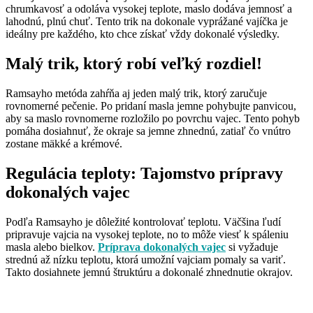
chrumkavosť a odoláva vysokej teplote, maslo dodáva jemnosť a
lahodnú, plnú chuť. Tento trik na dokonale vyprážané vajíčka je
ideálny pre každého, kto chce získať vždy dokonalé výsledky.
Malý trik, ktorý robí veľký rozdiel!
Ramsayho metóda zahŕňa aj jeden malý trik, ktorý zaručuje
rovnomerné pečenie. Po pridaní masla jemne pohybujte panvicou,
aby sa maslo rovnomerne rozložilo po povrchu vajec. Tento pohyb
pomáha dosiahnuť, že okraje sa jemne zhnednú, zatiaľ čo vnútro
zostane mäkké a krémové.
Regulácia teploty: Tajomstvo prípravy
dokonalých vajec
Podľa Ramsayho je dôležité kontrolovať teplotu. Väčšina ľudí
pripravuje vajcia na vysokej teplote, no to môže viesť k spáleniu
masla alebo bielkov.
Príprava dokonalých vajec
si vyžaduje
strednú až nízku teplotu, ktorá umožní vajciam pomaly sa variť.
Takto dosiahnete jemnú štruktúru a dokonalé zhnednutie okrajov.