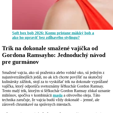
Soft box bob 2026: Komu pristane mäkký bob a
ako ho upraviť bez zdĺhavého stylingu?
Trik na dokonale smažené vajíčka od
Gordona Ramsayho: Jednoduchý návod
pre gurmánov
Smažené vajcia, ako sú praženica alebo volské oko, sú jedným z
najuniverzálnejších jedál, no ak ich chcete povýšiť na skutočný
kulinársky zážitok, stojí za to vyskúšať trik na dokonale vyprážané
vajíčka, ktorý odporúča svetoznámy šéfkuchár Gordon Ramsay.
Tento malý trik, ktorým si šéfkuchár Gordon Ramsay získal uznanie
miliónov, spočíva v kombinácii
masla
a olivového oleja. Táto
technika zaručuje, že vajcia budú vždy dokonalé – jemné, ale
zároveň chrumkavé na správnych miestach.