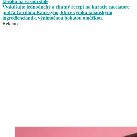
klasika na vašom stole
Vyskúšajte jednoduchý a chutný recept na kuracie cacciatore
podľa Gordona Ramsayho, ktoré vyniká talianskymi
ingredienciami a výnimočnou bohatou omáčkou.
Reklama