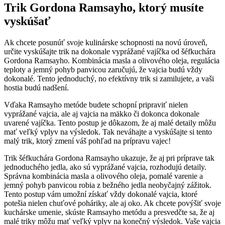
Trik Gordona Ramsayho, ktorý musíte
vyskúšať
Ak chcete posunúť svoje kulinárske schopnosti na novú úroveň,
určite vyskúšajte trik na dokonale vyprážané vajíčka od šéfkuchára
Gordona Ramsayho. Kombinácia masla a olivového oleja, regulácia
teploty a jemný pohyb panvicou zaručujú, že vajcia budú vždy
dokonalé. Tento jednoduchý, no efektívny trik si zamilujete, a vaši
hostia budú nadšení.
Vďaka Ramsayho metóde budete schopní pripraviť nielen
vyprážané vajcia, ale aj vajcia na mäkko či dokonca dokonale
uvarené vajíčka. Tento postup je dôkazom, že aj malé detaily môžu
mať veľký vplyv na výsledok. Tak neváhajte a vyskúšajte si tento
malý trik, ktorý zmení váš pohľad na prípravu vajec!
Trik šéfkuchára Gordona Ramsayho ukazuje, že aj pri príprave tak
jednoduchého jedla, ako sú vyprážané vajcia, rozhodujú detaily.
Správna kombinácia masla a olivového oleja, pomalé varenie a
jemný pohyb panvicou robia z bežného jedla neobyčajný zážitok.
Tento postup vám umožní získať vždy dokonalé vajcia, ktoré
potešia nielen chuťové poháriky, ale aj oko. Ak chcete povýšiť svoje
kuchárske umenie, skúste Ramsayho metódu a presvedčte sa, že aj
malé triky môžu mať veľký vplyv na konečný výsledok. Vaše vajcia