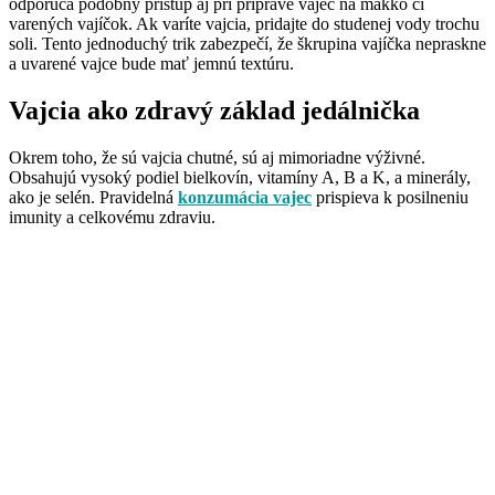
odporúča podobný prístup aj pri príprave vajec na mäkko či
varených vajíčok. Ak varíte vajcia, pridajte do studenej vody trochu
soli. Tento jednoduchý trik zabezpečí, že škrupina vajíčka nepraskne
a uvarené vajce bude mať jemnú textúru.
Vajcia ako zdravý základ jedálnička
Okrem toho, že sú vajcia chutné, sú aj mimoriadne výživné.
Obsahujú vysoký podiel bielkovín, vitamíny A, B a K, a minerály,
ako je selén. Pravidelná
konzumácia vajec
prispieva k posilneniu
imunity a celkovému zdraviu.