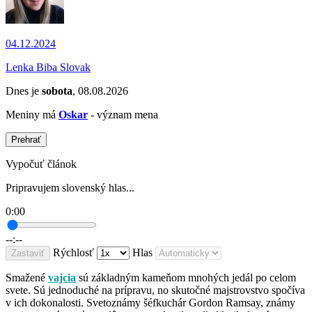
04.12.2024
Lenka Biba Slovak
Dnes je
sobota
, 08.08.2026
Meniny má
Oskar
- význam mena
Prehrať
Vypočuť článok
Pripravujem slovenský hlas...
0:00
--:--
Rýchlosť
Hlas
Zastaviť
Smažené
vajcia
sú základným kameňom mnohých jedál po celom
svete. Sú jednoduché na prípravu, no skutočné majstrovstvo spočíva
v ich dokonalosti. Svetoznámy šéfkuchár Gordon Ramsay, známy